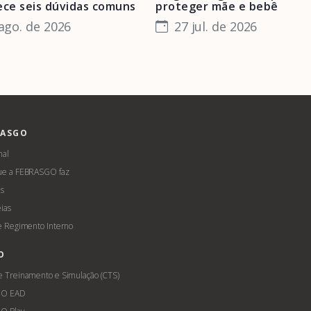
ece seis dúvidas comuns
proteger mãe e bebê
ago. de 2026
27 jul. de 2026
RASGO
nal
ue a FEBRASGO faz
s
ias
 e Regimento Interno
O
e Treinamento e Simulação (CTS)
GO EAD