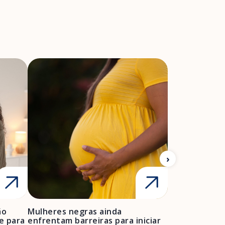
ão
Mulheres negras ainda
FEBRASGO ale
e para
enfrentam barreiras para iniciar
de projetos de