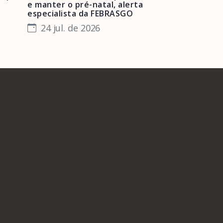
e manter o pré-natal, alerta
obstétrica e 
especialista da FEBRASGO
gestantes e 
24 jul. de 2026
23 jul. de 