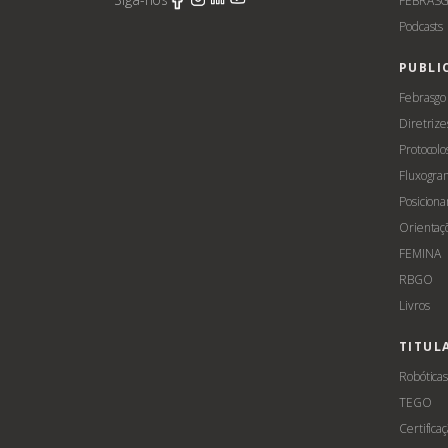
FEBRASG
Podcasts
PUBLI
Febrasgo
Diretrize
Protocolo
Fluxogra
Posicion
Orientaç
FEMINA
RBGO
Livros
TITUL
Robótica
TEGO
Certifica