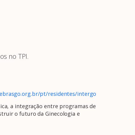
os no TPI.
ebrasgo.org.br/pt/residentes/intergo
A Febrasgo
Ensino
Publicações
T
ca, a integração entre programas de
truir o futuro da Ginecologia e