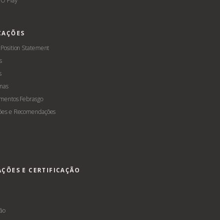
O Play
CAÇÕES
 Position Statement
s
s
mas
amentos Febrasgo
ões e Recomendações
AÇÕES E CERTIFICAÇÃO
s
ção