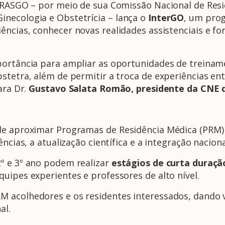
EBRASGO – por meio de sua Comissão Nacional de Res
necologia e Obstetrícia – lança o
InterGO
, um pro
ncias, conhecer novas realidades assistenciais e fo
portância para ampliar as oportunidades de treinam
bstetra, além de permitir a troca de experiências e
ara Dr.
Gustavo Salata Romão, presidente da CNE 
de aproximar Programas de Residência Médica (PRM) 
ncias, a atualização científica e a integração naciona
º e 3º ano podem realizar
estágios de curta duração
uipes experientes e professores de alto nível.
 acolhedores e os residentes interessados, dando v
al.