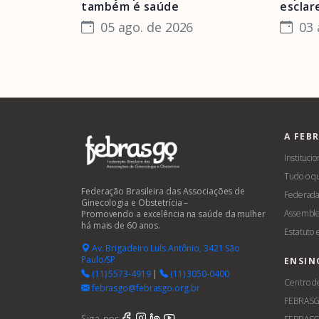
também é saúde
esclar
05 ago. de 2026
03 
A FEB
Institucio
Tudo o q
Federação Brasileira das Associações de
Federada
Ginecologia e Obstetrícia –
Assemble
Promovendo a excelência na saúde da mulher
há mais de 60 anos.
Estatuto
Av. Brigadeiro Luís Antônio, 3421 São
Paulo/SP
ENSIN
(11) 5573-4919
|
(11) 3050-0400
Centro d
febrasgo@febrasgo.org.br
FEBRAS
Siga-nos