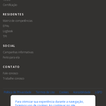
Certificação
RESIDENTES
Matriz de competências
EPAs
Logbook
TPI
SOCIAL
Campanhas informativas
Feito para ela
CONTATO
Fale conosco
Trabalhe conosco
Associe-
Evento
se
Política de Privacidade
Termos de Uso
Cookies
Acessibilidade
LGPD
PARCEIROS E AFILIAÇÕES
Para otimizar sua experiência durante a navegação,
fazemos uso de cookies. Ao continuar no site