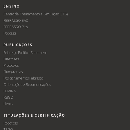
ENSINO
Centro de Treinamento e Simulação (CTS)
FEBRASGO EAD
FEBRASGO Play
Podcasts
PUBLICAÇÕES
Febrasgo Position Statement
Diretrizes
Protocolos
Fluxogramas
Posicionamentos Febrasgo
Orientações e Recomendações
FEMINA
RBGO
Livros
TITULAÇÕES E CERTIFICAÇÃO
Robóticas
TEGO