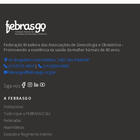
Federação Brasileira das Associações de Ginecologia e Obstetrícia –
Promovendo a excelência na saúde da mulher há mais de 60 anos.
Av. Brigadeiro Luís Antônio, 3421 São Paulo/SP
(11) 5573-4919
|
(11) 3050-0400
febrasgo@febrasgo.org.br
Siga-nos
A FEBRASGO
Institucional
Tudo o que a FEBRASGO faz
Federadas
Assembleias
Estatuto e Regimento Interno