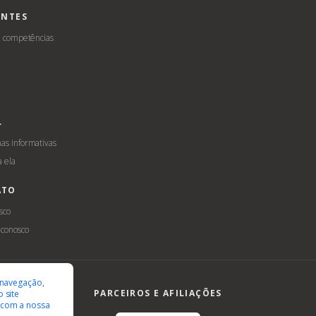
ENTES
e competências
L
s informativas
a ela
ATO
sco
 conosco
ilidade
LGPD
 navegação,
PARCEIROS E AFILIAÇÕES
 site
 com a nossa