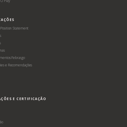
O Play
CAÇÕES
 Position Statement
s
s
mas
amentos Febrasgo
ões e Recomendações
AÇÕES E CERTIFICAÇÃO
s
ção