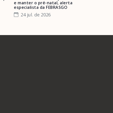
e manter o pré-natal, alerta
obstétrica e 
especialista da FEBRASGO
gestantes e 
24 jul. de 2026
23 jul. de 