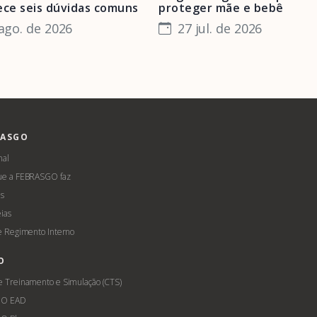
ece seis dúvidas comuns
proteger mãe e bebê
ago. de 2026
27 jul. de 2026
RASGO
nal
ue a FEBRASGO faz
s
ias
 e Regimento Interno
O
e Treinamento e Simulação (CTS)
GO EAD