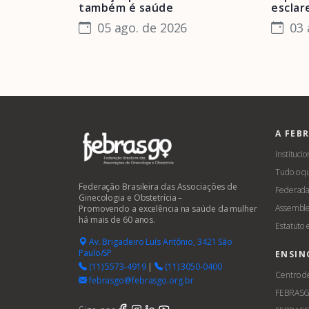
também é saúde
esclar
05 ago. de 2026
03 
A FEB
Institucio
Tudo o q
Federação Brasileira das Associações de
Federada
Ginecologia e Obstetrícia –
Assemble
Promovendo a excelência na saúde da mulher
há mais de 60 anos.
Estatuto
Av. Brigadeiro Luís Antônio, 3421 São
Paulo/SP
ENSIN
(11) 5573-4919
|
(11) 3050-0400
Centro d
febrasgo@febrasgo.org.br
FEBRAS