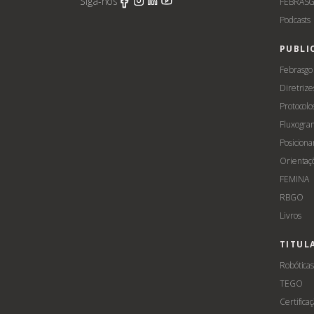
Siga-nos
FEBRASG
Podcasts
PUBLI
Febrasgo
Diretrize
Protocolo
Fluxogra
Posicion
Orientaç
FEMINA
RBGO
Livros
TITUL
Robótica
TEGO
Certifica