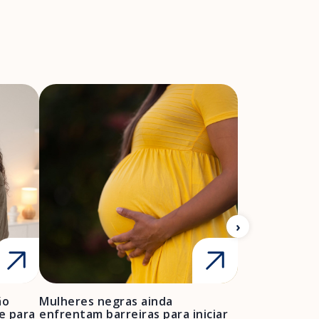
A Febrasgo
Ensino
Publicações
T
ão
Mulheres negras ainda
FEBRASGO ale
e para
enfrentam barreiras para iniciar
de projetos de