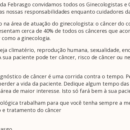
da Febrasgo convidamos todos os Ginecologistas e O
e as nossas responsabilidades enquanto cuidadores d
o na área de atuação do ginecologista: o câncer do c
resentam cerca de 40% de todos os cânceres que a
 como a ginecologia.
seja climatério, reprodução humana, sexualidade, en
 sua paciente pode ter câncer, risco de câncer ou n
agnóstico de câncer é uma corrida contra o tempo. P
 perder a vida da paciente. Dedique algum tempo das 
área de maior interesse. Isto só fará bem à sua paci
cológica trabalham para que você tenha sempre a me
o e tratamento do câncer
rasgo