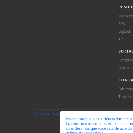
RESID
Matriz d
EPAs
Logbook
TPI
SOCIA
Campanha
Feito par
CONT
Fale cono
Trabalhe
Política de Privacidade
Termos de Uso
Cookies
Acessib
Para otimizar sua experiência durante a
fazemos uso de cookies. Ao continuar no
consideramos que você está de acordo