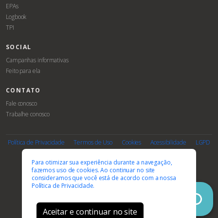
EPAs
Logbook
TPI
SOCIAL
Campanhas informativas
Feito para ela
CONTATO
Fale conosco
Trabalhe conosco
Associe-
Evento
se
Política de Privacidade
Termos de Uso
Cookies
Acessibilidade
LGPD
PARCEIROS E AFILIAÇÕES
Para otimizar sua experiência durante a navegação,
fazemos uso de cookies. Ao continuar no site
consideramos que você está de acordo com a nossa
Política de Privacidade.
Aceitar e continuar no site