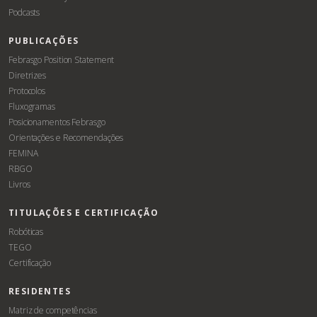
Podcasts
PUBLICAÇÕES
Febrasgo Position Statement
Diretrizes
Protocolos
Fluxogramas
Posicionamentos Febrasgo
Orientações e Recomendações
FEMINA
RBGO
Livros
TITULAÇÕES E CERTIFICAÇÃO
Robóticas
TEGO
Certificação
RESIDENTES
Matriz de competências