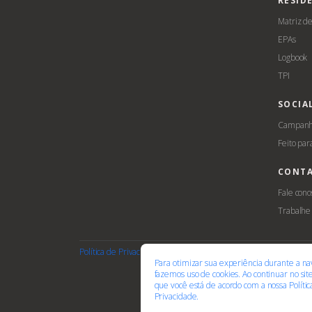
RESID
Matriz d
EPAs
Logbook
TPI
SOCIA
Campanha
Feito par
CONT
Fale cono
Trabalhe
Política de Privacidade
Termos de Uso
Cookies
Acessib
Para otimizar sua experiência durante a na
fazemos uso de cookies. Ao continuar no si
que você está de acordo com a nossa
Políti
Privacidade.