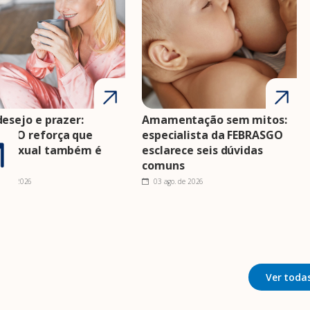
desejo e prazer:
Amamentação sem mitos:
ASGO reforça que
especialista da FEBRASGO
e sexual também é
esclarece seis dúvidas
e
comuns
o. de 2026
03 ago. de 2026
Ver todas