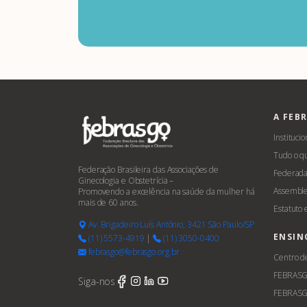
A FEB
Institucio
Tudo o q
Federação Brasileira das Associações de
Federada
Ginecologia e Obstetrícia –
Assemble
Promovendo a excelência na saúde da mulher há
mais de 60 anos.
Estatuto
Av. Brigadeiro Luís Antônio, 3421 São Paulo/SP
ENSIN
(11) 5573-4919
|
(11) 3050-0400
febrasgo@febrasgo.org.br
Centro d
FEBRAS
Siga-nos
FEBRASG