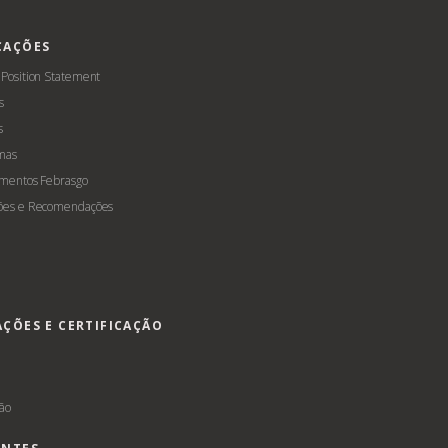
CAÇÕES
 Position Statement
s
s
mas
amentos Febrasgo
ões e Recomendações
AÇÕES E CERTIFICAÇÃO
s
ção