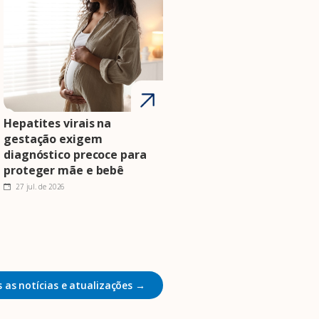
Hepatites virais na
gestação exigem
diagnóstico precoce para
proteger mãe e bebê
27 jul. de 2026
 as notícias e atualizações →