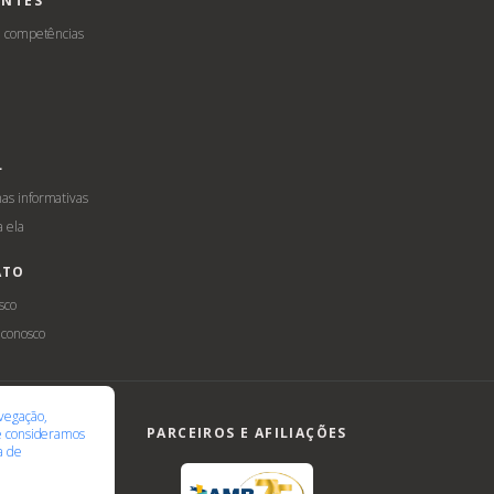
ENTES
e competências
L
s informativas
a ela
ATO
sco
 conosco
ilidade
LGPD
vegação,
PARCEIROS E AFILIAÇÕES
te consideramos
ca de