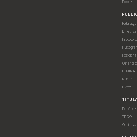
Podcasts
PUBLI
Febrasgo
Diretrize
Protocolo
Fluxogra
Posicion
Orientaç
FEMINA
RBGO
Livros
TITUL
Robótica
TEGO
Certifica