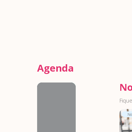
Agenda
No
Agenda
Fique
Not