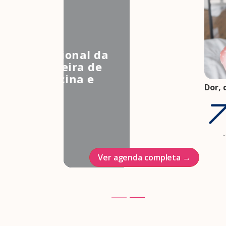
3º Congresso Nacional da
Associação Brasileira de
Estudos em Medicina e
Dor, 
Saúde Sexual
FEBR
Hotel Intercontinenal
saúd
saúd
23/10/2026
05 ag
Ver agenda completa →