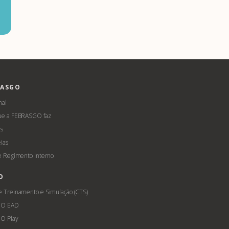
RASGO
nal
ue a FEBRASGO faz
s
ias
 e Regimento Interno
O
e Treinamento e Simulação (CTS)
GO EAD
O Play