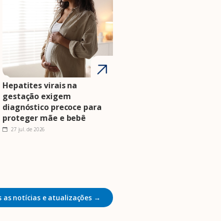
Hepatites virais na
gestação exigem
diagnóstico precoce para
proteger mãe e bebê
27 jul. de 2026
 as notícias e atualizações →