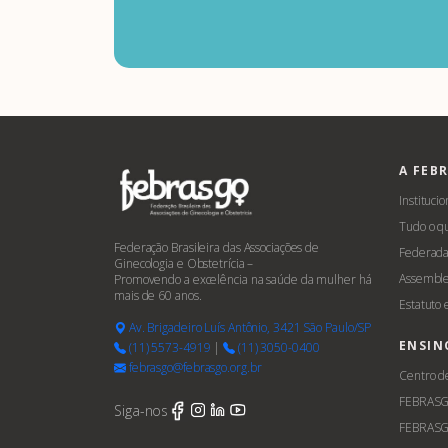
A FEB
Institucio
Tudo o q
Federação Brasileira das Associações de
Federada
Ginecologia e Obstetrícia –
Assemble
Promovendo a excelência na saúde da mulher há
mais de 60 anos.
Estatuto
Av. Brigadeiro Luís Antônio, 3421 São Paulo/SP
ENSIN
(11) 5573-4919
|
(11) 3050-0400
febrasgo@febrasgo.org.br
Centro d
FEBRAS
Siga-nos
FEBRASG