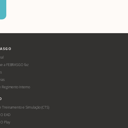
RASGO
nal
ue a FEBRASGO faz
s
ias
 e Regimento Interno
O
e Treinamento e Simulação (CTS)
GO EAD
O Play