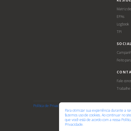
RESID
Matriz d
EPAs
Logbook
TPI
SOCIA
Campanha
Feito par
CONT
Fale cono
Trabalhe
Política de Privacidade
Termos de Uso
Cookies
Acessib
Para otimizar sua experiência durante a na
fazemos uso de cookies. Ao continuar no si
que você está de acordo com a nossa
Políti
Privacidade.