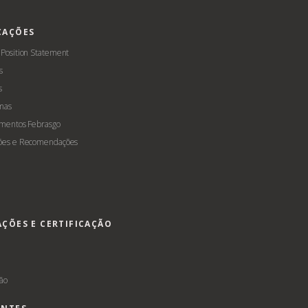
CAÇÕES
 Position Statement
s
s
mas
amentos Febrasgo
ões e Recomendações
AÇÕES E CERTIFICAÇÃO
s
ção