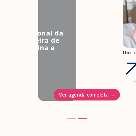
3º Congresso Nacional da
Associação Brasileira de
Estudos em Medicina e
Dor, 
Saúde Sexual
FEBR
Hotel Intercontinenal
saúd
saúd
23/10/2026
05 ag
Ver agenda completa →