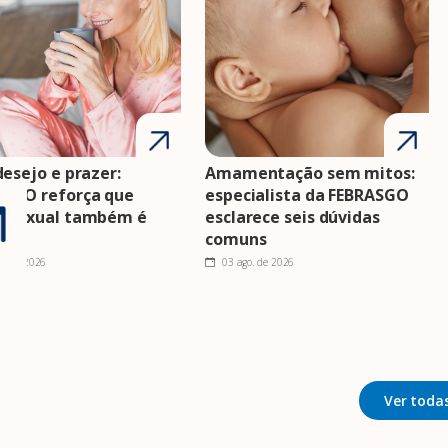
desejo e prazer:
Amamentação sem mitos:
ASGO reforça que
especialista da FEBRASGO
e sexual também é
esclarece seis dúvidas
e
comuns
o. de 2026
03 ago. de 2026
Ver todas