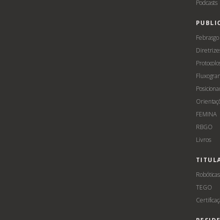
Podcasts
PUBLI
Febrasgo
Diretrize
Protocolo
Fluxogra
Posicion
Orientaç
FEMINA
RBGO
Livros
TITUL
Robótica
TEGO
Certifica