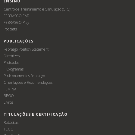
ENSINO
Centro de Treinamento e Simulação (CTS)
FEBRASGO EAD
FEBRASGO Play
Podcasts
PUBLICAÇÕES
Febrasgo Position Statement
Diretrizes
Protocolos
Fluxogramas
Posicionamentos Febrasgo
Orientações e Recomendações
FEMINA
RBGO
Livros
TITULAÇÕES E CERTIFICAÇÃO
Robóticas
TEGO