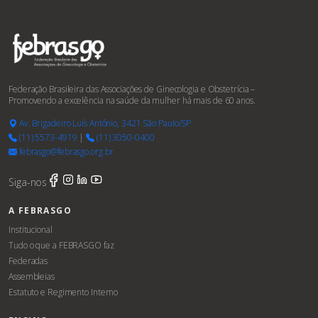
Federação Brasileira das Associações de Ginecologia e Obstetrícia –
Promovendo a excelência na saúde da mulher há mais de 60 anos.
Av. Brigadeiro Luís Antônio, 3421 São Paulo/SP
(11) 5573-4919
|
(11) 3050-0400
febrasgo@febrasgo.org.br
Siga-nos
A FEBRASGO
Institucional
Tudo o que a FEBRASGO faz
Federadas
Assembleias
Estatuto e Regimento Interno