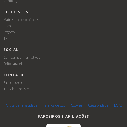
Certificação
RESIDENTES
Matriz de competências
EPAs
Logbook
TPI
SOCIAL
Campanhas informativas
Feito para ela
CONTATO
Fale conosco
Trabalhe conosco
Associe-
se
Política de Privacidade
Termos de Uso
Cookies
Acessibilidade
LGPD
PARCEIROS E AFILIAÇÕES