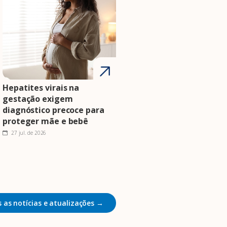
Hepatites virais na
gestação exigem
diagnóstico precoce para
proteger mãe e bebê
27 jul. de 2026
 as notícias e atualizações →