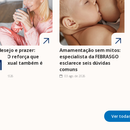
desejo e prazer:
Amamentação sem mitos:
ASGO reforça que
especialista da FEBRASGO
e sexual também é
esclarece seis dúvidas
e
comuns
o. de 2026
03 ago. de 2026
Ver todas