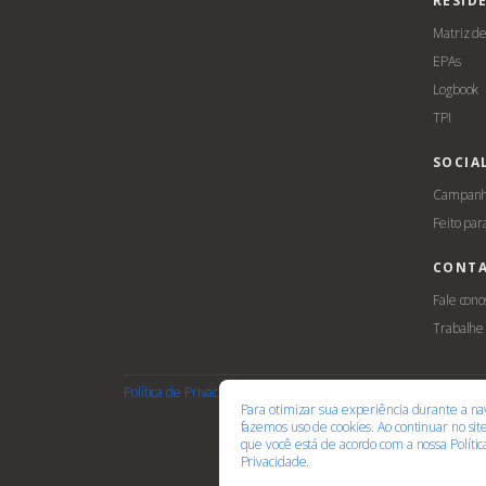
RESID
Matriz d
EPAs
Logbook
TPI
SOCIA
Campanha
Feito par
CONT
Fale cono
Trabalhe
Política de Privacidade
Termos de Uso
Cookies
Acessib
Para otimizar sua experiência durante a na
fazemos uso de cookies. Ao continuar no si
que você está de acordo com a nossa
Políti
Privacidade.