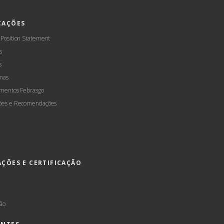
CAÇÕES
 Position Statement
s
s
mas
amentos Febrasgo
ões e Recomendações
AÇÕES E CERTIFICAÇÃO
s
ção