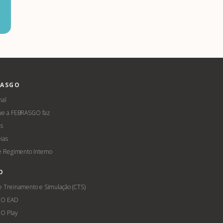
RASGO
nal
ue a FEBRASGO faz
s
ias
 e Regimento Interno
O
e Treinamento e Simulação (CTS)
GO EAD
O Play