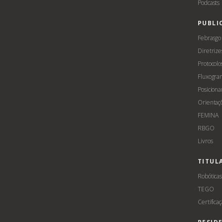
Podcasts
PUBLI
Febrasgo
Diretrize
Protocolo
Fluxogra
Posicion
Orientaç
FEMINA
RBGO
Livros
TITUL
Robótica
TEGO
Certifica