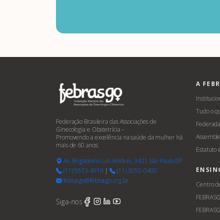
A FEB
Institucio
Tudo o q
Federação Brasileira das Associações de
Federada
Ginecologia e Obstetrícia –
Assemble
Promovendo a excelência na saúde da mulher há
mais de 60 anos.
Estatuto
Av. Brigadeiro Luís Antônio, 3421 São Paulo/SP
ENSIN
(11) 5573-4919
|
(11) 3050-0400
febrasgo@febrasgo.org.br
Centro d
FEBRAS
Siga-nos
FEBRASG