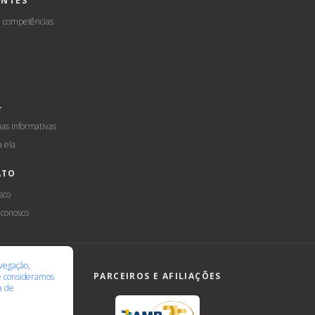
ENTES
e competências
L
s informativas
a ela
ATO
sco
 conosco
ilidade
LGPD
vegação,
PARCEIROS E AFILIAÇÕES
te consideramos
ca de