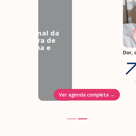
3º Congresso Nacional da
Associação Brasileira de
Estudos em Medicina e
Dor, 
Saúde Sexual
FEBR
Hotel Intercontinenal
saúd
saúd
23/10/2026
05 ag
Ver agenda completa →