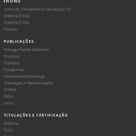
ENSINO
Centro de Treinamento e Simulação (CTS)
FEBRASGO EAD
FEBRASGO Play
Podcasts
PUBLICAÇÕES
Febrasgo Position Statement
Diretrizes
Protocolos
Fluxogramas
Posicionamentos Febrasgo
Orientações e Recomendações
FEMINA
RBGO
Livros
TITULAÇÕES E CERTIFICAÇÃO
Robóticas
TEGO