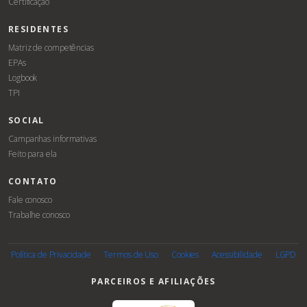
Certificação
RESIDENTES
Matriz de competências
EPAs
Logbook
TPI
SOCIAL
Campanhas informativas
Feito para ela
CONTATO
Fale conosco
Trabalhe conosco
Associe-
se
Política de Privacidade
Termos de Uso
Cookies
Acessibilidade
LGPD
PARCEIROS E AFILIAÇÕES