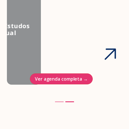
3º Congresso Nacional da
Associação Brasileira de Estudos
em Medicina e Saúde Sexual
Hotel Intercontinenal
23/10/2026
Ver agenda completa →