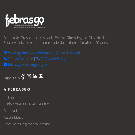
Federação Brasileira das Associações de Ginecologia e Obstetrícia –
Promovendo a excelência na saúde da mulher há mais de 60 anos.
Av. Brigadeiro Luís Antônio, 3421 São Paulo/SP
(11) 5573-4919
|
(11) 3050-0400
febrasgo@febrasgo.org.br
Siga-nos
A FEBRASGO
Institucional
Tudo o que a FEBRASGO faz
Federadas
Assembleias
Estatuto e Regimento Interno