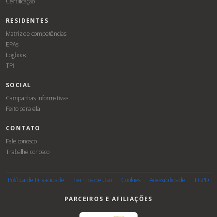
Certificação
RESIDENTES
Matriz de competências
EPAs
Logbook
TPI
SOCIAL
Campanhas informativas
Feito para ela
CONTATO
Fale conosco
Trabalhe conosco
Associe-
se
Política de Privacidade
Termos de Uso
Cookies
Acessibilidade
LGPD
PARCEIROS E AFILIAÇÕES