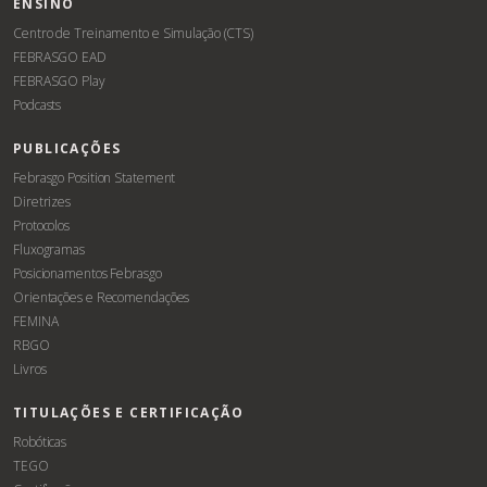
ENSINO
Centro de Treinamento e Simulação (CTS)
FEBRASGO EAD
FEBRASGO Play
Podcasts
PUBLICAÇÕES
Febrasgo Position Statement
Diretrizes
Protocolos
Fluxogramas
Posicionamentos Febrasgo
Orientações e Recomendações
FEMINA
RBGO
Livros
TITULAÇÕES E CERTIFICAÇÃO
Robóticas
TEGO