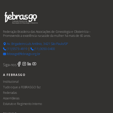
Federação Brasileira das Associações de Ginecologia e Obstetrícia –
Promovendo a excelência na saúde da mulher há mais de 60 anos.
Av. Brigadeiro Luís Antônio, 3421 São Paulo/SP
(11) 5573-4919
|
(11) 3050-0400
febrasgo@febrasgo.org.br
Siga-nos
A FEBRASGO
Institucional
Tudo o que a FEBRASGO faz
Federadas
Assembleias
Estatuto e Regimento Interno