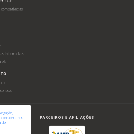
ENTES
e competências
L
s informativas
a ela
ATO
sco
 conosco
ilidade
LGPD
vegação,
PARCEIROS E AFILIAÇÕES
te consideramos
ca de