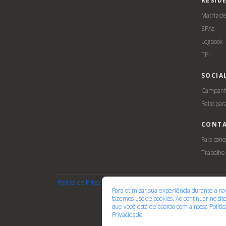
RESID
Matriz d
EPAs
Logbook
TPI
SOCIA
Campanha
Feito par
CONT
Fale cono
Trabalhe
Política de Privacidade
Termos de Uso
Cookies
Acessib
Para otimizar sua experiência durante a na
fazemos uso de cookies. Ao continuar no si
que você está de acordo com a nossa
Políti
Privacidade.