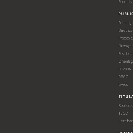
Podcasts
PUBLI
Febrasgo
Diretrize
Protocolo
Fluxogra
Posicion
Orientaç
FEMINA
RBGO
Livros
TITUL
Robótica
TEGO
Certifica