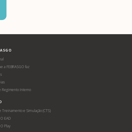
RASGO
nal
ue a FEBRASGO faz
s
ias
 e Regimento Interno
O
e Treinamento e Simulação (CTS)
GO EAD
O Play