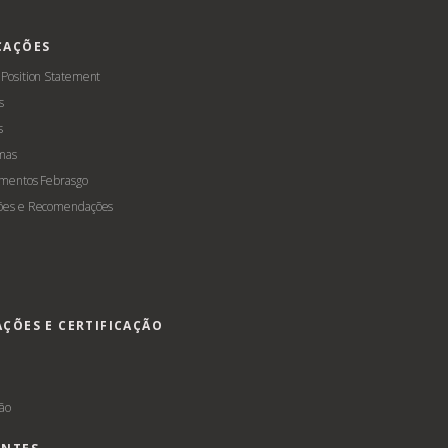
CAÇÕES
 Position Statement
s
s
mas
amentos Febrasgo
ões e Recomendações
AÇÕES E CERTIFICAÇÃO
s
ção