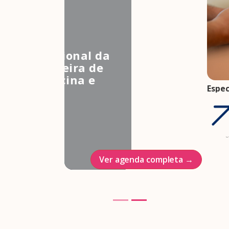
3º Congresso Nacional da
Associação Brasileira de
Estudos em Medicina e
Espec
Saúde Sexual
come
Hotel Intercontinenal
gesta
trim
23/10/2026
07 ag
Ver agenda completa →