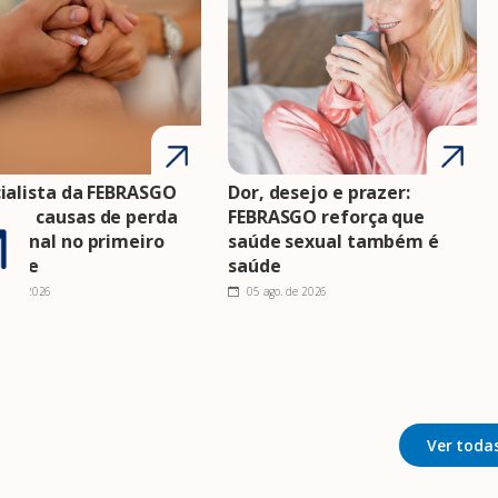
ialista da FEBRASGO
Dor, desejo e prazer:
nta causas de perda
FEBRASGO reforça que
cional no primeiro
saúde sexual também é
estre
saúde
o. de 2026
05 ago. de 2026
Ver todas