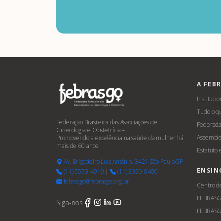
A FEB
Institucio
Tudo o q
Federação Brasileira das Associações de
Federada
Ginecologia e Obstetrícia –
Assemble
Promovendo a excelência na saúde da mulher há
mais de 60 anos.
Estatuto
Av. Brigadeiro Luís Antônio, 3421 São Paulo/SP
ENSIN
(11) 5573-4919
|
(11) 3050-0400
febrasgo@febrasgo.org.br
Centro d
FEBRAS
Siga-nos
FEBRASG