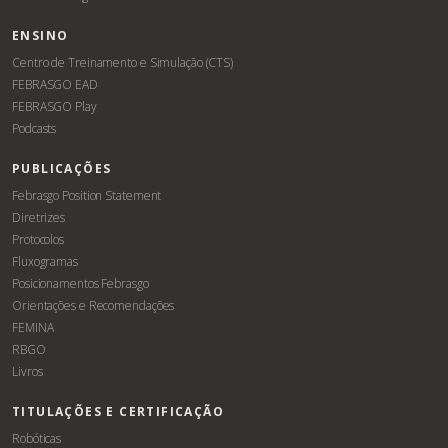
ENSINO
Centro de Treinamento e Simulação (CTS)
FEBRASGO EAD
FEBRASGO Play
Podcasts
PUBLICAÇÕES
Febrasgo Position Statement
Diretrizes
Protocolos
Fluxogramas
Posicionamentos Febrasgo
Orientações e Recomendações
FEMINA
RBGO
Livros
TITULAÇÕES E CERTIFICAÇÃO
Robóticas