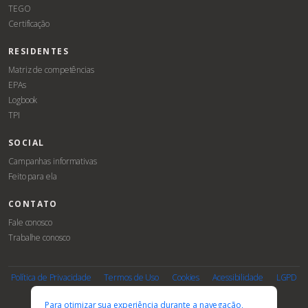
TEGO
Certificação
RESIDENTES
Matriz de competências
EPAs
Logbook
TPI
SOCIAL
Campanhas informativas
Feito para ela
CONTATO
Fale conosco
Trabalhe conosco
Associe-
Evento
se
Política de Privacidade
Termos de Uso
Cookies
Acessibilidade
LGPD
PARCEIROS E AFILIAÇÕES
Para otimizar sua experiência durante a navegação,