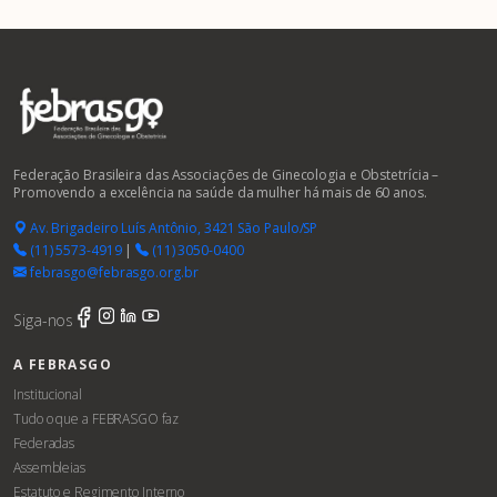
Federação Brasileira das Associações de Ginecologia e Obstetrícia –
Promovendo a excelência na saúde da mulher há mais de 60 anos.
Av. Brigadeiro Luís Antônio, 3421 São Paulo/SP
(11) 5573-4919
|
(11) 3050-0400
febrasgo@febrasgo.org.br
Siga-nos
A FEBRASGO
Institucional
Tudo o que a FEBRASGO faz
Federadas
Assembleias
Estatuto e Regimento Interno