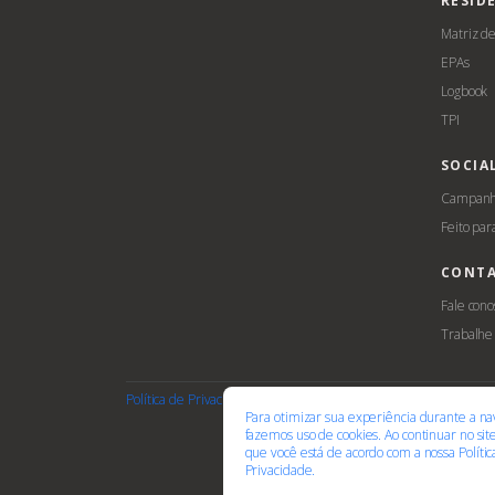
RESID
Matriz d
EPAs
Logbook
TPI
SOCIA
Campanha
Feito par
CONT
Fale cono
Trabalhe
Política de Privacidade
Termos de Uso
Cookies
Acessib
Para otimizar sua experiência durante a na
fazemos uso de cookies. Ao continuar no si
que você está de acordo com a nossa
Políti
Privacidade.