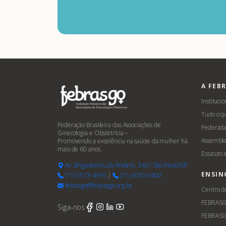
A FEB
Institucio
Tudo o q
Federação Brasileira das Associações de
Federada
Ginecologia e Obstetrícia –
Assemble
Promovendo a excelência na saúde da mulher há
mais de 60 anos.
Estatuto
Av. Brigadeiro Luís Antônio, 3421 São Paulo/SP
ENSIN
(11) 5573-4919
|
(11) 3050-0400
febrasgo@febrasgo.org.br
Centro d
FEBRAS
Siga-nos
FEBRASG