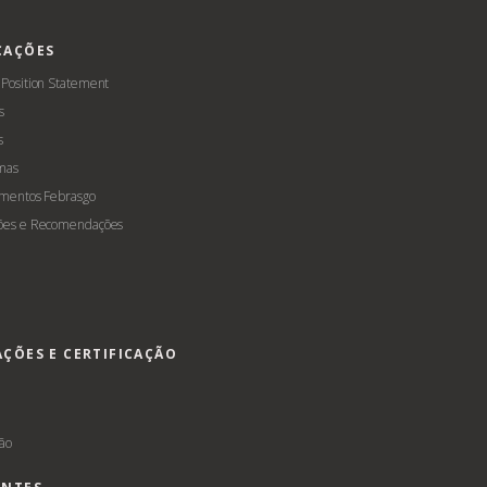
CAÇÕES
 Position Statement
s
s
mas
amentos Febrasgo
ões e Recomendações
AÇÕES E CERTIFICAÇÃO
s
ção