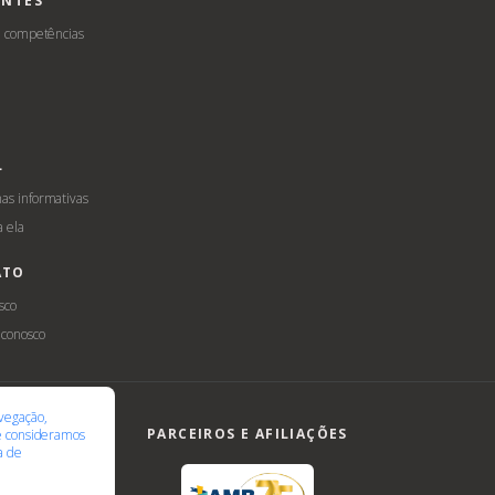
ENTES
e competências
L
s informativas
a ela
ATO
sco
 conosco
ilidade
LGPD
vegação,
PARCEIROS E AFILIAÇÕES
te consideramos
ca de