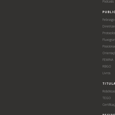
Podcasts
PUBLI
Febrasgo
Diretrize
Protocolo
Fluxogra
Posicion
Orientaç
FEMINA
RBGO
Livros
TITUL
Robótica
TEGO
Certifica