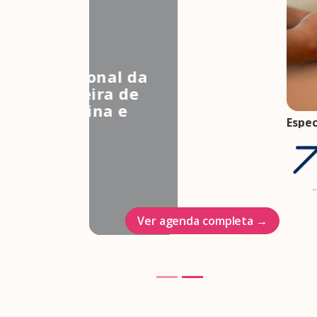
3º Congresso Nacional da
Associação Brasileira de
Estudos em Medicina e
Espec
Saúde Sexual
come
Hotel Intercontinenal
gesta
trim
23/10/2026
07 ag
Ver agenda completa →