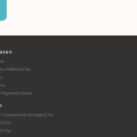
RASGO
nal
ue a FEBRASGO faz
s
ias
 e Regimento Interno
O
e Treinamento e Simulação (CTS)
GO EAD
O Play