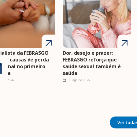
ialista da FEBRASGO
Dor, desejo e prazer:
nta causas de perda
FEBRASGO reforça que
cional no primeiro
saúde sexual também é
estre
saúde
o. de 2026
05 ago. de 2026
Ver todas