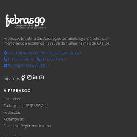
Federação Brasileira das Associações de Ginecologia e Obstetrícia –
Promovendo a excelência na saúde da mulher há mais de 60 anos.
Av. Brigadeiro Luís Antônio, 3421 São Paulo/SP
(11) 5573-4919
|
(11) 3050-0400
febrasgo@febrasgo.org.br
Siga-nos
A FEBRASGO
Institucional
Tudo o que a FEBRASGO faz
Federadas
Assembleias
Estatuto e Regimento Interno