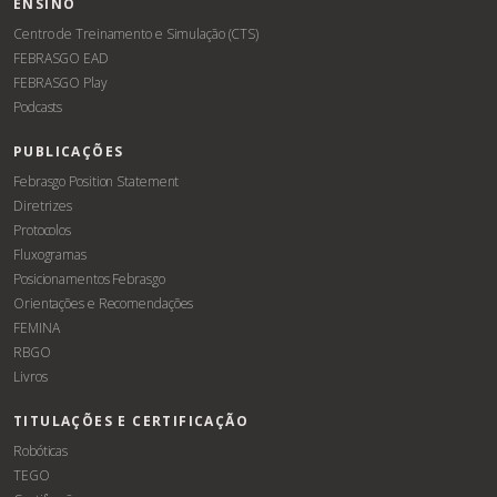
ENSINO
Centro de Treinamento e Simulação (CTS)
FEBRASGO EAD
FEBRASGO Play
Podcasts
PUBLICAÇÕES
Febrasgo Position Statement
Diretrizes
Protocolos
Fluxogramas
Posicionamentos Febrasgo
Orientações e Recomendações
FEMINA
RBGO
Livros
TITULAÇÕES E CERTIFICAÇÃO
Robóticas
TEGO