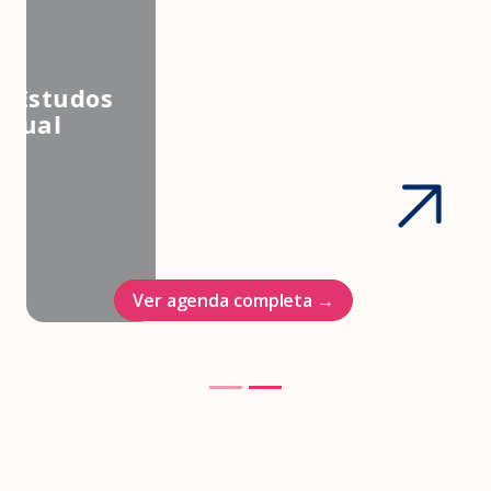
3º Congresso Nacional da
Associação Brasileira de Estudos
em Medicina e Saúde Sexual
Hotel Intercontinenal
23/10/2026
Ver agenda completa →