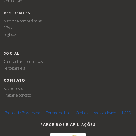
Certificação
RESIDENTES
Matriz de competências
EPAs
Logbook
TPI
SOCIAL
Campanhas informativas
Feito para ela
CONTATO
Fale conosco
Trabalhe conosco
Associe-
se
Política de Privacidade
Termos de Uso
Cookies
Acessibilidade
LGPD
PARCEIROS E AFILIAÇÕES