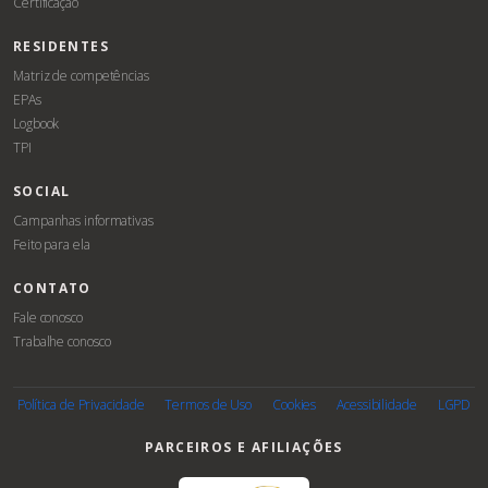
Certificação
RESIDENTES
Matriz de competências
EPAs
Logbook
TPI
SOCIAL
Campanhas informativas
Feito para ela
CONTATO
Fale conosco
Trabalhe conosco
Associe-
se
Política de Privacidade
Termos de Uso
Cookies
Acessibilidade
LGPD
PARCEIROS E AFILIAÇÕES