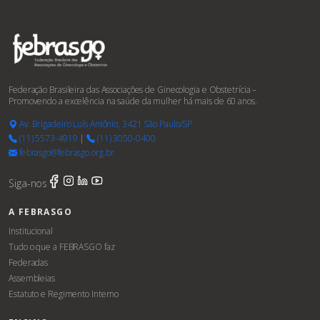
Federação Brasileira das Associações de Ginecologia e Obstetrícia –
Promovendo a excelência na saúde da mulher há mais de 60 anos.
Av. Brigadeiro Luís Antônio, 3421 São Paulo/SP
(11) 5573-4919
|
(11) 3050-0400
febrasgo@febrasgo.org.br
Siga-nos
A FEBRASGO
Institucional
Tudo o que a FEBRASGO faz
Federadas
Assembleias
Estatuto e Regimento Interno