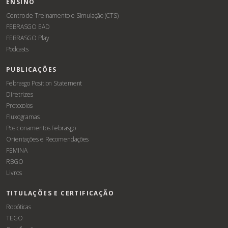
ENSINO
Centro de Treinamento e Simulação (CTS)
FEBRASGO EAD
FEBRASGO Play
Podcasts
PUBLICAÇÕES
Febrasgo Position Statement
Diretrizes
Protocolos
Fluxogramas
Posicionamentos Febrasgo
Orientações e Recomendações
FEMINA
RBGO
Livros
TITULAÇÕES E CERTIFICAÇÃO
Robóticas
TEGO