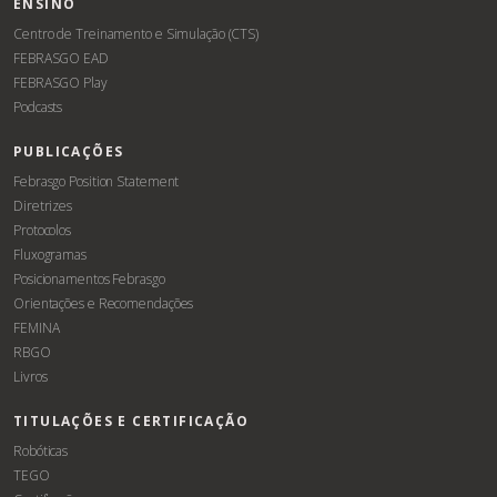
ENSINO
Centro de Treinamento e Simulação (CTS)
FEBRASGO EAD
FEBRASGO Play
Podcasts
PUBLICAÇÕES
Febrasgo Position Statement
Diretrizes
Protocolos
Fluxogramas
Posicionamentos Febrasgo
Orientações e Recomendações
FEMINA
RBGO
Livros
TITULAÇÕES E CERTIFICAÇÃO
Robóticas
TEGO