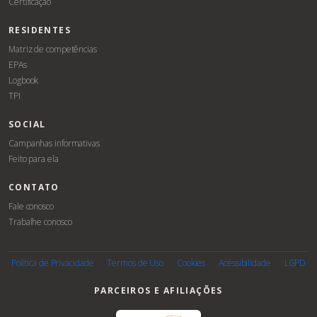
Certificação
RESIDENTES
Matriz de competências
EPAs
Logbook
TPI
SOCIAL
Campanhas informativas
Feito para ela
CONTATO
Fale conosco
Trabalhe conosco
Associe-
se
Política de Privacidade
Termos de Uso
Cookies
Acessibilidade
LGPD
PARCEIROS E AFILIAÇÕES