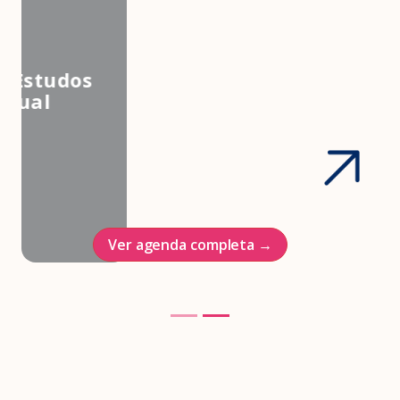
3º Congresso Nacional da
Associação Brasileira de Estudos
em Medicina e Saúde Sexual
Hotel Intercontinenal
23/10/2026
Ver agenda completa →