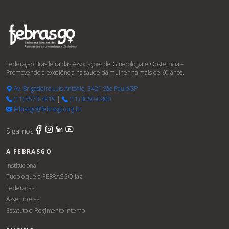
Federação Brasileira das Associações de Ginecologia e Obstetrícia –
Promovendo a excelência na saúde da mulher há mais de 60 anos.
Av. Brigadeiro Luís Antônio, 3421 São Paulo/SP
(11) 5573-4919
|
(11) 3050-0400
febrasgo@febrasgo.org.br
Siga-nos
A FEBRASGO
Institucional
Tudo o que a FEBRASGO faz
Federadas
Assembleias
Estatuto e Regimento Interno