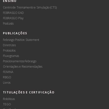
ENSINO
Centro de Treinamento e Simulação (CTS)
FEBRASGO EAD
FEBRASGO Play
Podcasts
PUBLICAÇÕES
Febrasgo Position Statement
Diretrizes
Protocolos
Fluxogramas
Posicionamentos Febrasgo
Orientações e Recomendações
FEMINA
RBGO
Livros
TITULAÇÕES E CERTIFICAÇÃO
Robóticas
TEGO