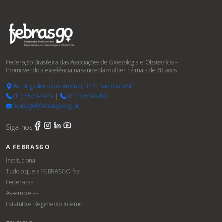
Federação Brasileira das Associações de Ginecologia e Obstetrícia –
Promovendo a excelência na saúde da mulher há mais de 60 anos.
Av. Brigadeiro Luís Antônio, 3421 São Paulo/SP
(11) 5573-4919
|
(11) 3050-0400
febrasgo@febrasgo.org.br
Siga-nos
A FEBRASGO
Institucional
Tudo o que a FEBRASGO faz
Federadas
Assembleias
Estatuto e Regimento Interno