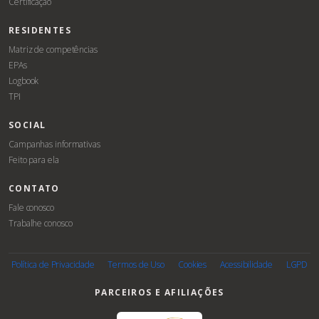
Certificação
RESIDENTES
Matriz de competências
EPAs
Logbook
TPI
SOCIAL
Campanhas informativas
Feito para ela
CONTATO
Fale conosco
Trabalhe conosco
Associe-
se
Política de Privacidade
Termos de Uso
Cookies
Acessibilidade
LGPD
PARCEIROS E AFILIAÇÕES