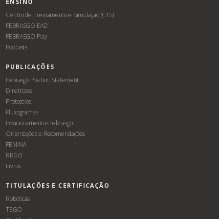
ENSINO
Centro de Treinamento e Simulação (CTS)
FEBRASGO EAD
FEBRASGO Play
Podcasts
PUBLICAÇÕES
Febrasgo Position Statement
Diretrizes
Protocolos
Fluxogramas
Posicionamentos Febrasgo
Orientações e Recomendações
FEMINA
RBGO
Livros
TITULAÇÕES E CERTIFICAÇÃO
Robóticas
TEGO