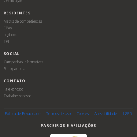
Certificação
RESIDENTES
Matriz de competências
EPAs
Logbook
TPI
SOCIAL
Campanhas informativas
Feito para ela
CONTATO
Fale conosco
Trabalhe conosco
Associe-
se
Política de Privacidade
Termos de Uso
Cookies
Acessibilidade
LGPD
PARCEIROS E AFILIAÇÕES