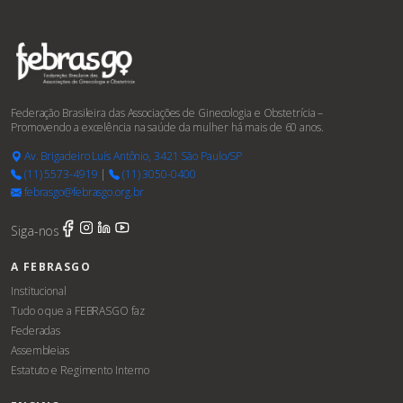
Federação Brasileira das Associações de Ginecologia e Obstetrícia –
Promovendo a excelência na saúde da mulher há mais de 60 anos.
Av. Brigadeiro Luís Antônio, 3421 São Paulo/SP
(11) 5573-4919
|
(11) 3050-0400
febrasgo@febrasgo.org.br
Siga-nos
A FEBRASGO
Institucional
Tudo o que a FEBRASGO faz
Federadas
Assembleias
Estatuto e Regimento Interno