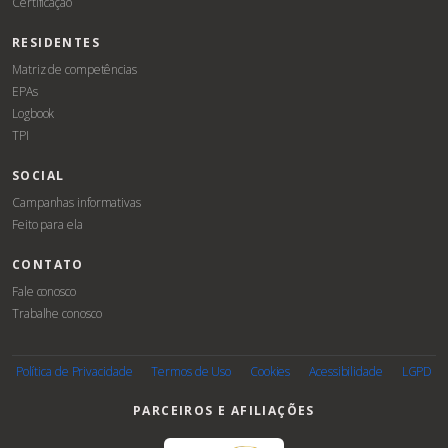
Certificação
RESIDENTES
Matriz de competências
EPAs
Logbook
TPI
SOCIAL
Campanhas informativas
Feito para ela
CONTATO
Fale conosco
Trabalhe conosco
Associe-
se
Política de Privacidade
Termos de Uso
Cookies
Acessibilidade
LGPD
PARCEIROS E AFILIAÇÕES