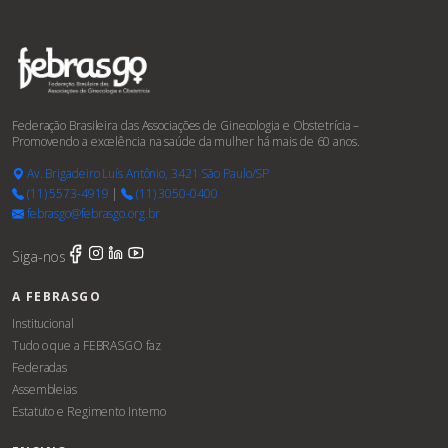
Federação Brasileira das Associações de Ginecologia e Obstetrícia –
Promovendo a excelência na saúde da mulher há mais de 60 anos.
Av. Brigadeiro Luís Antônio, 3421 São Paulo/SP
(11) 5573-4919
|
(11) 3050-0400
febrasgo@febrasgo.org.br
Siga-nos
A FEBRASGO
Institucional
Tudo o que a FEBRASGO faz
Federadas
Assembleias
Estatuto e Regimento Interno