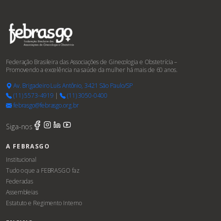
Federação Brasileira das Associações de Ginecologia e Obstetrícia –
Promovendo a excelência na saúde da mulher há mais de 60 anos.
Av. Brigadeiro Luís Antônio, 3421 São Paulo/SP
(11) 5573-4919
|
(11) 3050-0400
febrasgo@febrasgo.org.br
Siga-nos
A FEBRASGO
Institucional
Tudo o que a FEBRASGO faz
Federadas
Assembleias
Estatuto e Regimento Interno