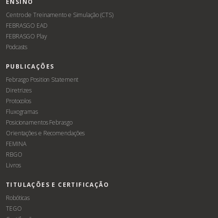
ENSINO
Centro de Treinamento e Simulação (CTS)
FEBRASGO EAD
FEBRASGO Play
Podcasts
PUBLICAÇÕES
Febrasgo Position Statement
Diretrizes
Protocolos
Fluxogramas
Posicionamentos Febrasgo
Orientações e Recomendações
FEMINA
RBGO
Livros
TITULAÇÕES E CERTIFICAÇÃO
Robóticas
TEGO