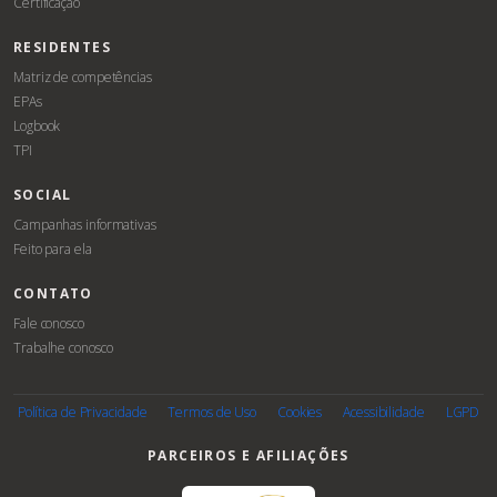
Certificação
RESIDENTES
Matriz de competências
EPAs
Logbook
TPI
SOCIAL
Campanhas informativas
Feito para ela
CONTATO
Fale conosco
Trabalhe conosco
Associe-
se
Política de Privacidade
Termos de Uso
Cookies
Acessibilidade
LGPD
PARCEIROS E AFILIAÇÕES