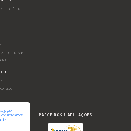
ENTES
e competências
L
s informativas
a ela
ATO
sco
 conosco
ilidade
LGPD
vegação,
PARCEIROS E AFILIAÇÕES
te consideramos
ca de