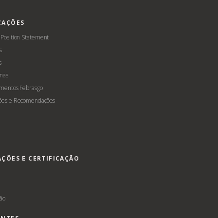
CAÇÕES
 Position Statement
s
s
mas
amentos Febrasgo
ões e Recomendações
AÇÕES E CERTIFICAÇÃO
s
ção