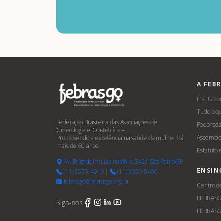
A FEB
Institucio
Tudo o q
Federação Brasileira das Associações de
Federada
Ginecologia e Obstetrícia –
Assemble
Promovendo a excelência na saúde da mulher há
mais de 60 anos.
Estatuto
Av. Brigadeiro Luís Antônio, 3421 São Paulo/SP
ENSIN
(11) 5573-4919
|
(11) 3050-0400
febrasgo@febrasgo.org.br
Centro d
FEBRAS
Siga-nos
FEBRASG