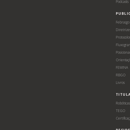
Podcasts
PUBLI
Febrasgo
Diretrize
Protocolo
Fluxogra
Posicion
Orientaç
FEMINA
RBGO
Livros
TITUL
Robótica
TEGO
Certifica