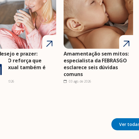
desejo e prazer:
Amamentação sem mitos:
ASGO reforça que
especialista da FEBRASGO
e sexual também é
esclarece seis dúvidas
e
comuns
o. de 2026
03 ago. de 2026
Ver todas