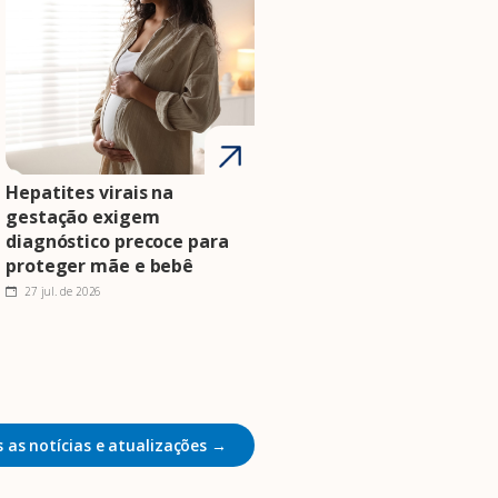
Hepatites virais na
gestação exigem
diagnóstico precoce para
proteger mãe e bebê
27 jul. de 2026
 as notícias e atualizações →