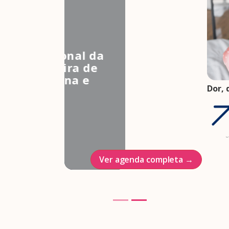
3º Congresso Nacional da
Associação Brasileira de
Estudos em Medicina e
Dor, 
Saúde Sexual
FEBR
Hotel Intercontinenal
saúd
saúd
23/10/2026
05 ag
Ver agenda completa →