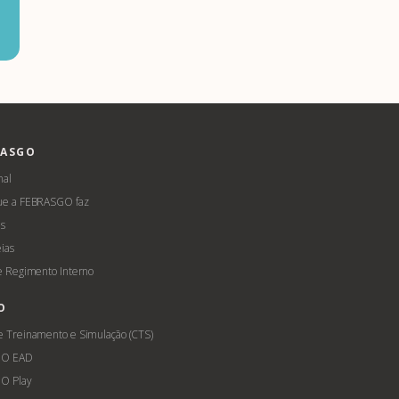
RASGO
nal
ue a FEBRASGO faz
s
ias
 e Regimento Interno
O
e Treinamento e Simulação (CTS)
GO EAD
O Play