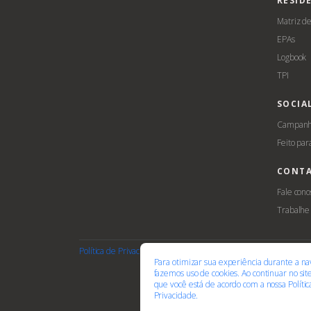
RESID
Matriz d
EPAs
Logbook
TPI
SOCIA
Campanha
Feito par
CONT
Fale cono
Trabalhe
Política de Privacidade
Termos de Uso
Cookies
Acessib
Para otimizar sua experiência durante a na
fazemos uso de cookies. Ao continuar no si
que você está de acordo com a nossa
Políti
Privacidade.