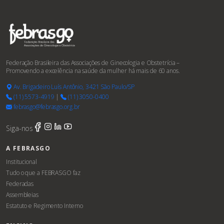
Federação Brasileira das Associações de Ginecologia e Obstetrícia –
Promovendo a excelência na saúde da mulher há mais de 60 anos.
Av. Brigadeiro Luís Antônio, 3421 São Paulo/SP
(11) 5573-4919
|
(11) 3050-0400
febrasgo@febrasgo.org.br
Siga-nos
A FEBRASGO
Institucional
Tudo o que a FEBRASGO faz
Federadas
Assembleias
Estatuto e Regimento Interno