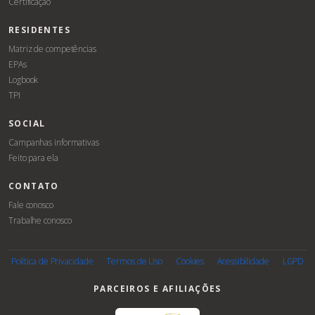
Certificação
RESIDENTES
Matriz de competências
EPAs
Logbook
TPI
SOCIAL
Campanhas informativas
Feito para ela
CONTATO
Fale conosco
Trabalhe conosco
Associe-
se
Política de Privacidade
Termos de Uso
Cookies
Acessibilidade
LGPD
PARCEIROS E AFILIAÇÕES