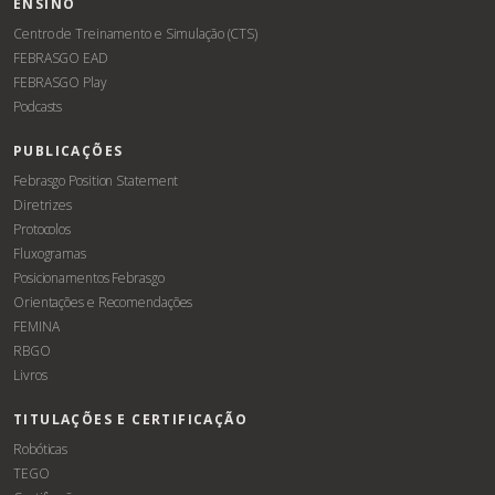
ENSINO
Centro de Treinamento e Simulação (CTS)
FEBRASGO EAD
FEBRASGO Play
Podcasts
PUBLICAÇÕES
Febrasgo Position Statement
Diretrizes
Protocolos
Fluxogramas
Posicionamentos Febrasgo
Orientações e Recomendações
FEMINA
RBGO
Livros
TITULAÇÕES E CERTIFICAÇÃO
Robóticas
TEGO