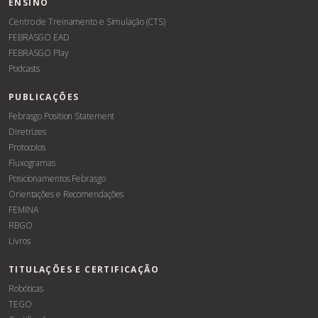
ENSINO
Centro de Treinamento e Simulação (CTS)
FEBRASGO EAD
FEBRASGO Play
Podcasts
PUBLICAÇÕES
Febrasgo Position Statement
Diretrizes
Protocolos
Fluxogramas
Posicionamentos Febrasgo
Orientações e Recomendações
FEMINA
RBGO
Livros
TITULAÇÕES E CERTIFICAÇÃO
Robóticas
TEGO