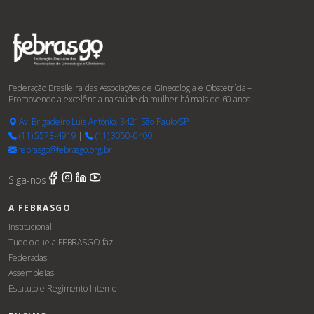
Federação Brasileira das Associações de Ginecologia e Obstetrícia –
Promovendo a excelência na saúde da mulher há mais de 60 anos.
Av. Brigadeiro Luís Antônio, 3421 São Paulo/SP
(11) 5573-4919
|
(11) 3050-0400
febrasgo@febrasgo.org.br
Siga-nos
A FEBRASGO
Institucional
Tudo o que a FEBRASGO faz
Federadas
Assembleias
Estatuto e Regimento Interno