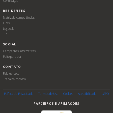
Certificação
RESIDENTES
Matriz de competências
EPAs
Logbook
TPI
SOCIAL
Campanhas informativas
Feito para ela
CONTATO
Fale conosco
Trabalhe conosco
Associe-
se
Política de Privacidade
Termos de Uso
Cookies
Acessibilidade
LGPD
PARCEIROS E AFILIAÇÕES