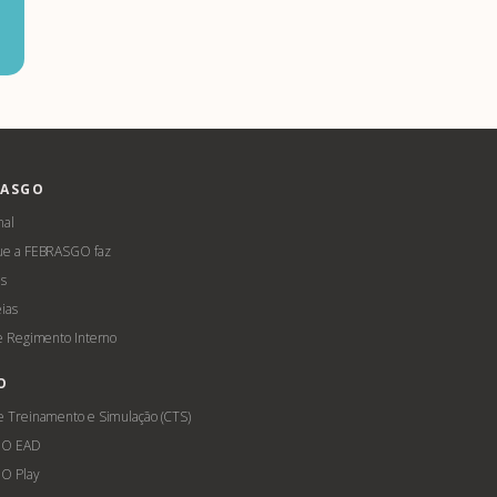
RASGO
nal
ue a FEBRASGO faz
s
ias
 e Regimento Interno
O
e Treinamento e Simulação (CTS)
GO EAD
O Play