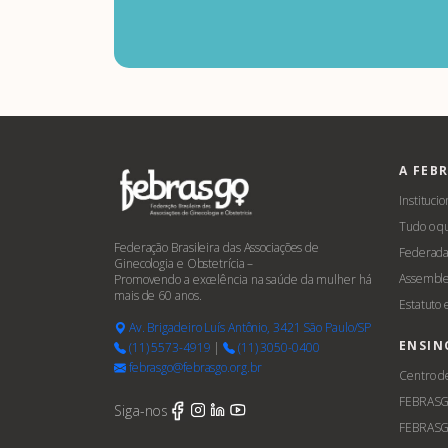
A FEB
Institucio
Tudo o q
Federação Brasileira das Associações de
Federada
Ginecologia e Obstetrícia –
Assemble
Promovendo a excelência na saúde da mulher há
mais de 60 anos.
Estatuto
Av. Brigadeiro Luís Antônio, 3421 São Paulo/SP
ENSIN
(11) 5573-4919
|
(11) 3050-0400
febrasgo@febrasgo.org.br
Centro d
FEBRAS
Siga-nos
FEBRASG