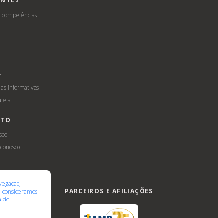
ENTES
e competências
L
s informativas
a ela
ATO
sco
 conosco
ilidade
LGPD
vegação,
PARCEIROS E AFILIAÇÕES
te consideramos
ca de