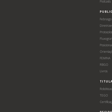
Podcasts
PUBLI
Febrasgo
Diretrize
Protocolo
Fluxogra
Posicion
Orientaç
FEMINA
RBGO
Livros
TITUL
Robótica
TEGO
Certifica