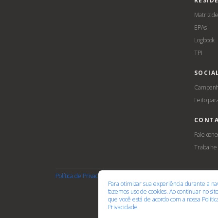
RESID
Matriz d
EPAs
Logbook
TPI
SOCIA
Campanha
Feito par
CONT
Fale cono
Trabalhe
Política de Privacidade
Termos de Uso
Cookies
Acessib
Para otimizar sua experiência durante a na
fazemos uso de cookies. Ao continuar no si
que você está de acordo com a nossa
Políti
Privacidade.