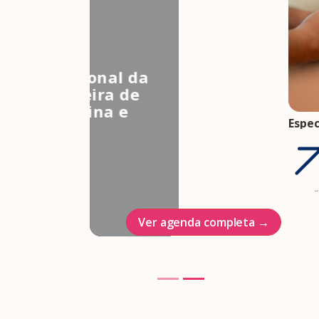
3º Congresso Nacional da
Associação Brasileira de
Estudos em Medicina e
Espec
Saúde Sexual
come
Hotel Intercontinenal
gesta
trim
23/10/2026
07 ag
Ver agenda completa →