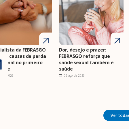
ialista da FEBRASGO
Dor, desejo e prazer:
nta causas de perda
FEBRASGO reforça que
cional no primeiro
saúde sexual também é
estre
saúde
o. de 2026
05 ago. de 2026
Ver todas