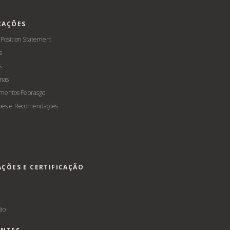
CAÇÕES
 Position Statement
s
s
mas
amentos Febrasgo
ões e Recomendações
AÇÕES E CERTIFICAÇÃO
s
ção