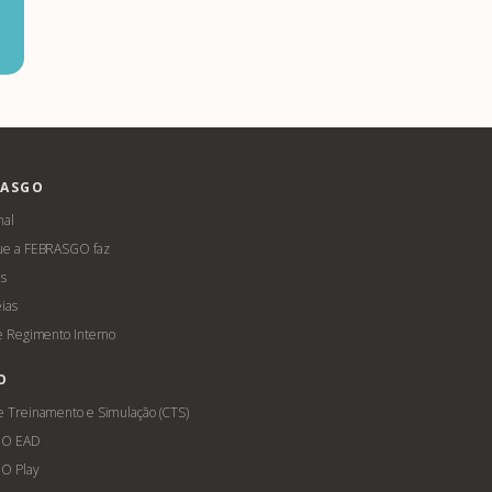
RASGO
nal
ue a FEBRASGO faz
s
ias
 e Regimento Interno
O
e Treinamento e Simulação (CTS)
GO EAD
O Play