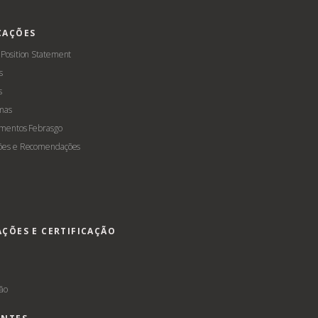
CAÇÕES
 Position Statement
s
s
mas
amentos Febrasgo
ões e Recomendações
AÇÕES E CERTIFICAÇÃO
s
ção