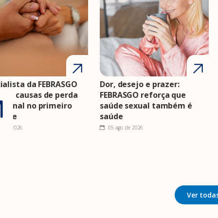
ialista da FEBRASGO
Dor, desejo e prazer:
nta causas de perda
FEBRASGO reforça que
cional no primeiro
saúde sexual também é
estre
saúde
o. de 2026
05 ago. de 2026
Ver todas