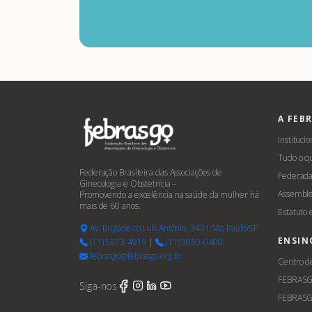
A FEB
Institucio
Tudo o q
Federação Brasileira das Associações de
Federada
Ginecologia e Obstetrícia –
Assemble
Promovendo a excelência na saúde da mulher há
mais de 60 anos.
Estatuto
Av. Brigadeiro Luís Antônio, 3421 São Paulo/SP
ENSIN
(11) 5573-4919
|
(11) 3050-0400
febrasgo@febrasgo.org.br
Centro d
FEBRAS
Siga-nos
FEBRASG