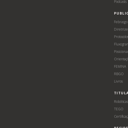
Podcasts
PUBLI
Febrasgo
Diretrize
Protocolo
Fluxogra
Posicion
Orientaç
FEMINA
RBGO
Livros
TITUL
Robótica
TEGO
Certifica