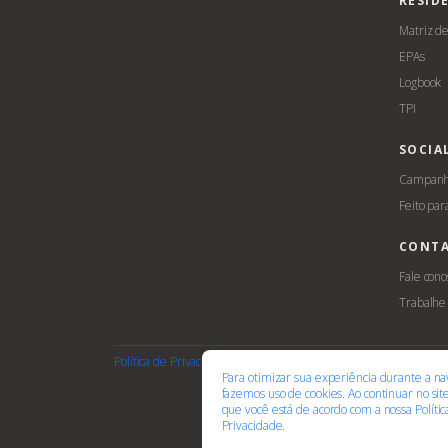
RESID
Matriz d
EPAs
Logbook
TPI
SOCIA
Campanha
Feito par
CONT
Fale cono
Trabalhe
Política de Privacidade
Termos de Uso
Cookies
Acessib
Para otimizar sua experiência durante a na
fazemos uso de cookies. Ao continuar no si
que você está de acordo com a nossa
Políti
Privacidade.