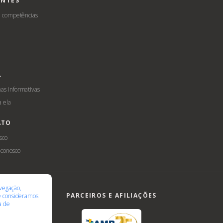
ENTES
e competências
L
s informativas
a ela
ATO
sco
 conosco
ilidade
LGPD
vegação,
PARCEIROS E AFILIAÇÕES
te consideramos
ca de