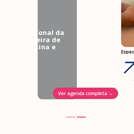
3º Congresso Nacional da
Associação Brasileira de
Estudos em Medicina e
Espec
Saúde Sexual
come
Hotel Intercontinenal
gesta
trim
23/10/2026
07 ag
Ver agenda completa →