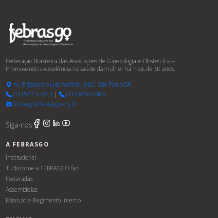
Federação Brasileira das Associações de Ginecologia e Obstetrícia –
Promovendo a excelência na saúde da mulher há mais de 60 anos.
Av. Brigadeiro Luís Antônio, 3421 São Paulo/SP
(11) 5573-4919
|
(11) 3050-0400
febrasgo@febrasgo.org.br
Siga-nos
A FEBRASGO
Institucional
Tudo o que a FEBRASGO faz
Federadas
Assembleias
Estatuto e Regimento Interno