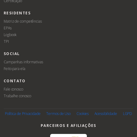
Certificação
RESIDENTES
Matriz de competências
EPAs
Logbook
TPI
SOCIAL
Campanhas informativas
Feito para ela
CONTATO
Fale conosco
Trabalhe conosco
Associe-
se
Política de Privacidade
Termos de Uso
Cookies
Acessibilidade
LGPD
PARCEIROS E AFILIAÇÕES