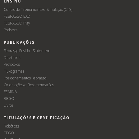
ENSINO
Centro de Treinamento e Simulação (CTS)
FEBRASGO EAD
FEBRASGO Play
Podcasts
PUBLICAÇÕES
Febrasgo Position Statement
Diretrizes
Protocolos
Fluxogramas
Posicionamentos Febrasgo
Orientações e Recomendações
FEMINA
RBGO
Livros
TITULAÇÕES E CERTIFICAÇÃO
Robóticas
TEGO