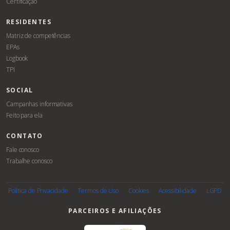
Certificação
RESIDENTES
Matriz de competências
EPAs
Logbook
TPI
SOCIAL
Campanhas informativas
Feito para ela
CONTATO
Fale conosco
Trabalhe conosco
Associe-
se
Política de Privacidade
Termos de Uso
Cookies
Acessibilidade
LGPD
PARCEIROS E AFILIAÇÕES