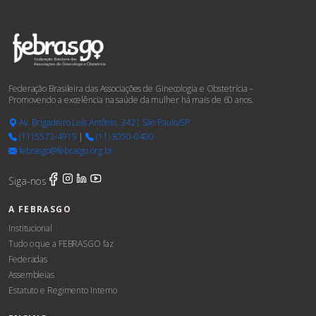
Federação Brasileira das Associações de Ginecologia e Obstetrícia –
Promovendo a excelência na saúde da mulher há mais de 60 anos.
Av. Brigadeiro Luís Antônio, 3421 São Paulo/SP
(11) 5573-4919
|
(11) 3050-0400
febrasgo@febrasgo.org.br
Siga-nos
A FEBRASGO
Institucional
Tudo o que a FEBRASGO faz
Federadas
Assembleias
Estatuto e Regimento Interno