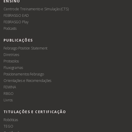
ENSINO
Centro de Treinamento e Simulação (CTS)
FEBRASGO EAD
FEBRASGO Play
Podcasts
PUBLICAÇÕES
Febrasgo Position Statement
Diretrizes
Protocolos
Fluxogramas
Posicionamentos Febrasgo
Orientações e Recomendações
FEMINA
RBGO
Livros
TITULAÇÕES E CERTIFICAÇÃO
Robóticas
TEGO