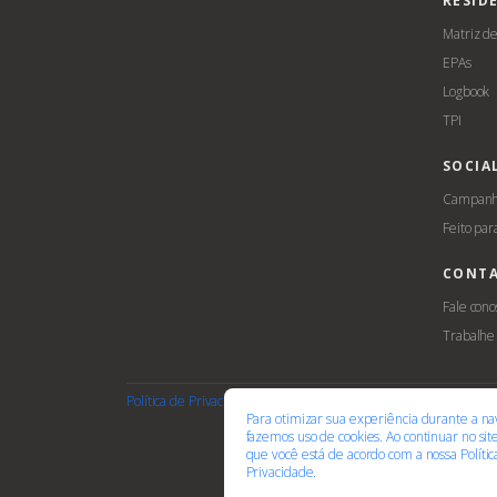
RESID
Matriz d
EPAs
Logbook
TPI
SOCIA
Campanha
Feito par
CONT
Fale cono
Trabalhe
Política de Privacidade
Termos de Uso
Cookies
Acessib
Para otimizar sua experiência durante a na
fazemos uso de cookies. Ao continuar no si
que você está de acordo com a nossa
Políti
Privacidade.