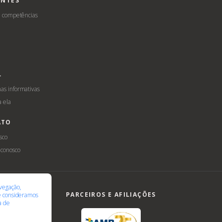
ENTES
e competências
L
s informativas
a ela
ATO
sco
 conosco
ilidade
LGPD
vegação,
PARCEIROS E AFILIAÇÕES
te consideramos
ca de