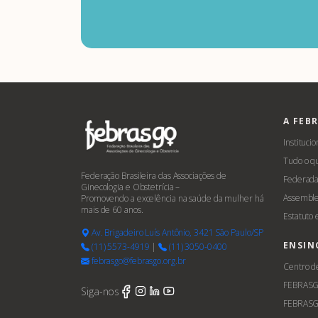
A FEB
Institucio
Tudo o q
Federação Brasileira das Associações de
Federada
Ginecologia e Obstetrícia –
Assemble
Promovendo a excelência na saúde da mulher há
mais de 60 anos.
Estatuto
Av. Brigadeiro Luís Antônio, 3421 São Paulo/SP
ENSIN
(11) 5573-4919
|
(11) 3050-0400
febrasgo@febrasgo.org.br
Centro d
FEBRAS
Siga-nos
FEBRASG