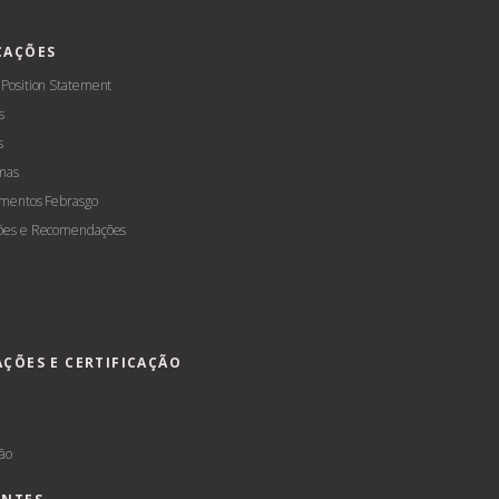
CAÇÕES
 Position Statement
s
s
mas
amentos Febrasgo
ões e Recomendações
AÇÕES E CERTIFICAÇÃO
s
ção