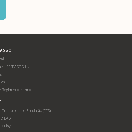
RASGO
nal
ue a FEBRASGO faz
s
ias
 e Regimento Interno
O
e Treinamento e Simulação (CTS)
GO EAD
O Play