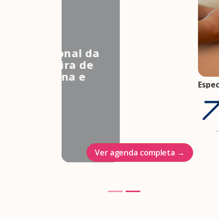
3º Congresso Nacional da
Associação Brasileira de
Estudos em Medicina e
Espec
Saúde Sexual
come
Hotel Intercontinenal
gesta
trim
23/10/2026
07 ag
Ver agenda completa →