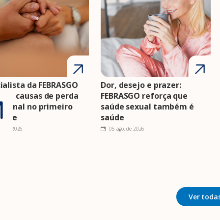
ialista da FEBRASGO
Dor, desejo e prazer:
nta causas de perda
FEBRASGO reforça que
cional no primeiro
saúde sexual também é
estre
saúde
o. de 2026
05 ago. de 2026
Ver todas