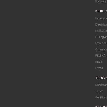
Podcasts
PUBLI
Febrasgo
Diretrize
Protocolo
Fluxogra
Posicion
Orientaç
FEMINA
RBGO
Livros
TITUL
Robótica
TEGO
Certifica