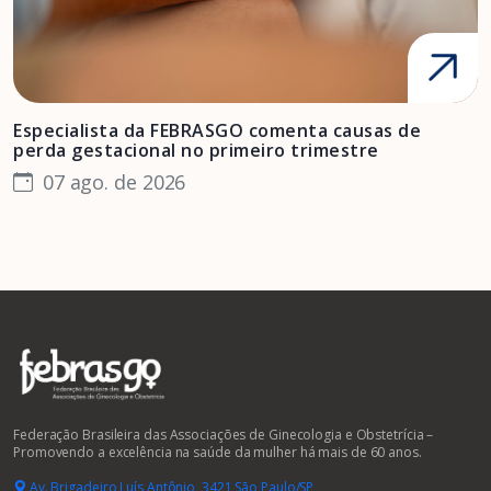
Especialista da FEBRASGO comenta causas de
D
perda gestacional no primeiro trimestre
s
07 ago. de 2026
Federação Brasileira das Associações de Ginecologia e Obstetrícia –
Promovendo a excelência na saúde da mulher há mais de 60 anos.
Av. Brigadeiro Luís Antônio, 3421 São Paulo/SP