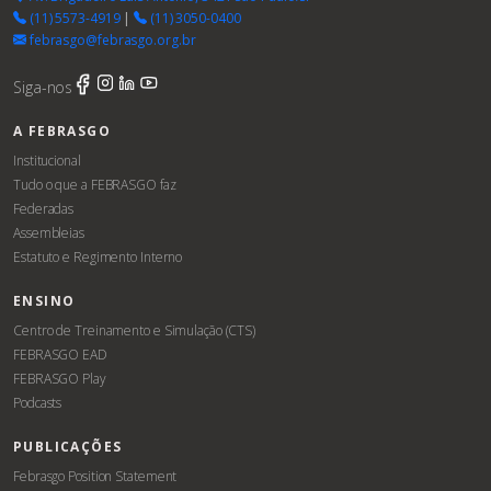
(11) 5573-4919
|
(11) 3050-0400
febrasgo@febrasgo.org.br
Siga-nos
A FEBRASGO
Institucional
Tudo o que a FEBRASGO faz
Federadas
Assembleias
Estatuto e Regimento Interno
ENSINO
Centro de Treinamento e Simulação (CTS)
FEBRASGO EAD
FEBRASGO Play
Podcasts
PUBLICAÇÕES
Febrasgo Position Statement