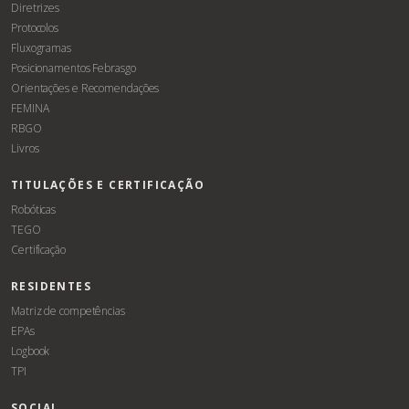
Diretrizes
Protocolos
Fluxogramas
Posicionamentos Febrasgo
Orientações e Recomendações
FEMINA
RBGO
Livros
TITULAÇÕES E CERTIFICAÇÃO
Robóticas
TEGO
Certificação
RESIDENTES
Matriz de competências
EPAs
Logbook
TPI
SOCIAL