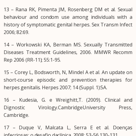
13 – Rana RK, Pimenta JM, Rosenberg DM et al. Sexual
behaviour and condom use among individuals with a
history of symptomatic genital herpes. Sex Transm Infect
2006; 82:69.
14 – Workowski KA, Berman MS. Sexually Transmitted
Diseases Treatment Guidelines, 2006. MMWR Recomm
Rep 2006 (RR-11); 55:1-95.
15 – Corey L, Bodsworth, N, Mindel A et al. An update on
short-course episodic and prevention therapies for
herpes genitalis. Herpes 2007; 14 (Suppl. 1):5A.
16 – Kudesia, G. e Wreighitt,T. (2009). Clinical and
Dignostic Virology.CambridgeUniversity Press,
Cambridge.
17 – Duque V, Malcata L, Serra E et al. Doenças
infecciosas: o desafio daclínica. 2008; 53-56,130-131.