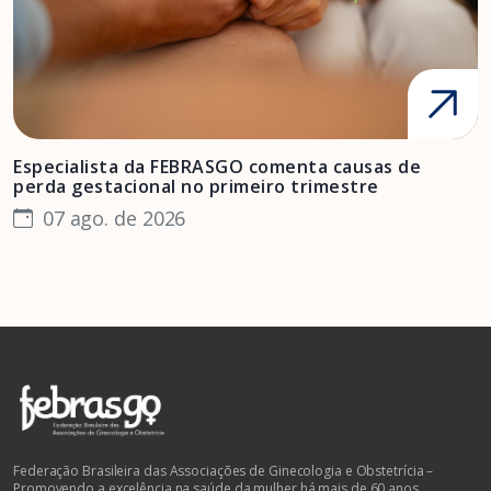
Especialista da FEBRASGO comenta causas de
D
perda gestacional no primeiro trimestre
s
07 ago. de 2026
Federação Brasileira das Associações de Ginecologia e Obstetrícia –
Promovendo a excelência na saúde da mulher há mais de 60 anos.