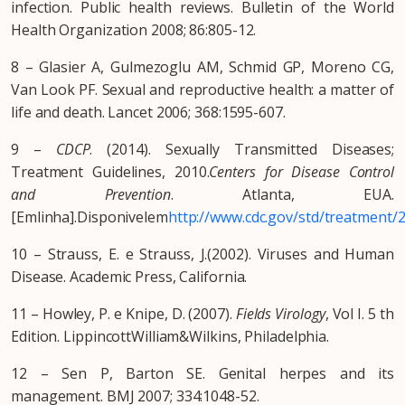
infection. Public health reviews. Bulletin of the World
Health Organization 2008; 86:805-12.
8 – Glasier A, Gulmezoglu AM, Schmid GP, Moreno CG,
Van Look PF. Sexual and reproductive health: a matter of
life and death. Lancet 2006; 368:1595-607.
9 –
CDCP
. (2014). Sexually Transmitted Diseases;
Treatment Guidelines, 2010.
Centers for Disease Control
and Prevention
. Atlanta, EUA.
[Emlinha].Disponivelem
http://www.cdc.gov/std/treatment/2
10 – Strauss, E. e Strauss, J.(2002). Viruses and Human
Disease. Academic Press, California.
11 – Howley, P. e Knipe, D. (2007).
Fields Virology
, Vol I. 5 th
Edition. LippincottWilliam&Wilkins, Philadelphia.
12 – Sen P, Barton SE. Genital herpes and its
management. BMJ 2007; 334:1048-52.