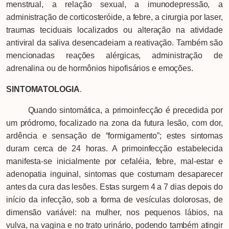
menstrual, a relação sexual, a imunodepressão, a
administração de corticosteróide, a febre, a cirurgia por laser,
traumas teciduais localizados ou alteração na atividade
antiviral da saliva desencadeiam a reativação. Também são
mencionadas reações alérgicas, administração de
adrenalina ou de hormônios hipofisários e emoções.
SINTOMATOLOGIA
.
Quando sintomática, a primoinfecção é precedida por
um pródromo, focalizado na zona da futura lesão, com dor,
ardência e sensação de “formigamento”; estes sintomas
duram cerca de 24 horas. A primoinfecção estabelecida
manifesta-se inicialmente por cefaléia, febre, mal-estar e
adenopatia inguinal, sintomas que costumam desaparecer
antes da cura das lesões. Estas surgem 4 a 7 dias depois do
início da infecção, sob a forma de vesículas dolorosas, de
dimensão variável: na mulher, nos pequenos lábios, na
vulva, na vagina e no trato urinário, podendo também atingir