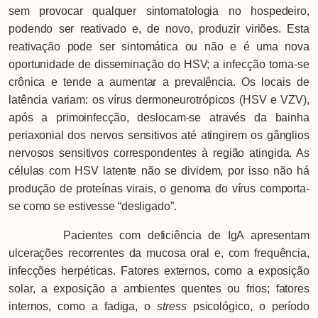
sem provocar qualquer sintomatologia no hospedeiro,
podendo ser reativado e, de novo, produzir viriões. Esta
reativação pode ser sintomática ou não e é uma nova
oportunidade de disseminação do HSV; a infecção torna-se
crônica e tende a aumentar a prevalência. Os locais de
latência variam: os vírus dermoneurotrópicos (HSV e VZV),
após a primoinfecção, deslocam-se através da bainha
periaxonial dos nervos sensitivos até atingirem os gânglios
nervosos sensitivos correspondentes à região atingida. As
células com HSV latente não se dividem, por isso não há
produção de proteínas virais, o genoma do vírus comporta-
se como se estivesse “desligado”.
Pacientes com deficiência de IgA apresentam
ulcerações recorrentes da mucosa oral e, com frequência,
infecções herpéticas. Fatores externos, como a exposição
solar, a exposição a ambientes quentes ou frios; fatores
internos, como a fadiga, o
stress
psicológico, o período