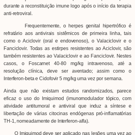
durante a reconstituição imune logo após o início da terapia
anti-retroviral.
Frequentemente, o herpes genital hipertrófico é
refratário aos antivirais sistêmicos de primeira linha, tais
como o Aciclovir (oral e endovenoso), o Valaciclovir e o
Fanciclovir. Todas as estirpes resistentes ao Aciclovir, são
também resistentes ao Valaciclovir e ao Fanciclovir. Nestes
casos, o Foscarnet 40-80 mg/kg intravenoso
,
até a
resolução clínica, deve ser aventado; assim como o
Interferon-beta e Cidofovir 5 mg/kg uma vez por semana.
Ainda que não existam estudos randomizados, parece
eficaz o uso do Imiquimod (imunomodulador tópico, com
atividade antitumoral e antiviral que induz a síntese e
libertação de várias citocinas endógenas pró-inflamatórias
TH-1, nomeadamente de Interferon-alfa).
O Imiquimod deve ser aplicado nas lesões uma vez ao