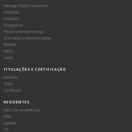
Febrasgo Position Statement
Diretrizes
Protocolos
Fluxogramas
Posicionamentos Febrasgo
Orientações e Recomendações
FEMINA
RBGO
Livros
TITULAÇÕES E CERTIFICAÇÃO
Robóticas
TEGO
Certificação
RESIDENTES
Matriz de competências
EPAs
Logbook
TPI