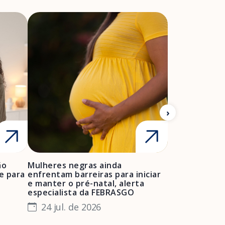
A Febrasgo
Ensino
Publicações
T
ão
Mulheres negras ainda
FEBRASGO ale
e para
enfrentam barreiras para iniciar
de projetos de
e manter o pré-natal, alerta
obstétrica e 
especialista da FEBRASGO
gestantes e 
24 jul. de 2026
23 jul. de 