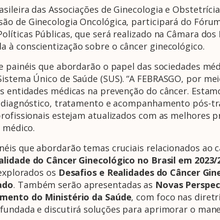
sileira das Associações de Ginecologia e Obstetríci
ão de Ginecologia Oncológica, participará do Fóru
olíticas Públicas, que será realizado na Câmara dos
 à conscientização sobre o câncer ginecológico.
de painéis que abordarão o papel das sociedades mé
Sistema Único de Saúde (SUS). “A FEBRASGO, por mei
as entidades médicas na prevenção do câncer. Estam
o, diagnóstico, tratamento e acompanhamento pós-tr
profissionais estejam atualizados com as melhores 
o médico.
éis que abordarão temas cruciais relacionados ao câ
alidade do Câncer Ginecológico no Brasil em 2023/
 explorados os
Desafios e Realidades do Câncer Gin
ado
. Também serão apresentadas as
Novas Perspec
amento do Ministério da Saúde
, com foco nas diretr
fundada e discutirá soluções para aprimorar o mane