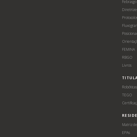
Febrasgo
Diretrize
Protocolo
Fluxogra
Posicion
Orientaç
FEMINA
RBGO
Livros
TITUL
Robótica
TEGO
Certifica
RESID
Matriz d
EPAs