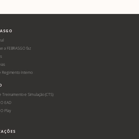
RASGO
nal
ue a FEBRASGO faz
s
ias
 e Regimento Interno
O
e Treinamento e Simulação (CTS)
GO EAD
O Play
CAÇÕES