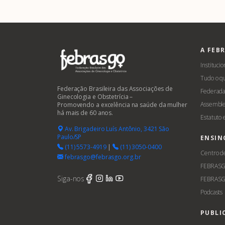
A FEB
Institucio
Tudo o q
Federação Brasileira das Associações de
Federada
Ginecologia e Obstetrícia –
Assemble
Promovendo a excelência na saúde da mulher
há mais de 60 anos.
Estatuto
Av. Brigadeiro Luís Antônio, 3421 São
Paulo/SP
ENSIN
(11) 5573-4919
|
(11) 3050-0400
Centro d
febrasgo@febrasgo.org.br
FEBRAS
Siga-nos
FEBRASG
Podcasts
PUBLI