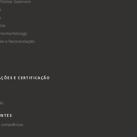
 Position Statement
s
s
mas
amentos Febrasgo
ões e Recomendações
AÇÕES E CERTIFICAÇÃO
s
ção
ENTES
e competências