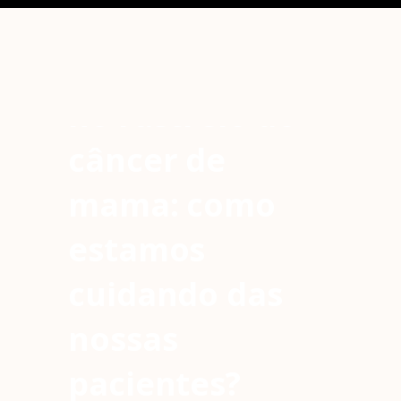
O papel do
ginecologista
no rastreio do
câncer de
mama: como
estamos
cuidando das
nossas
pacientes?