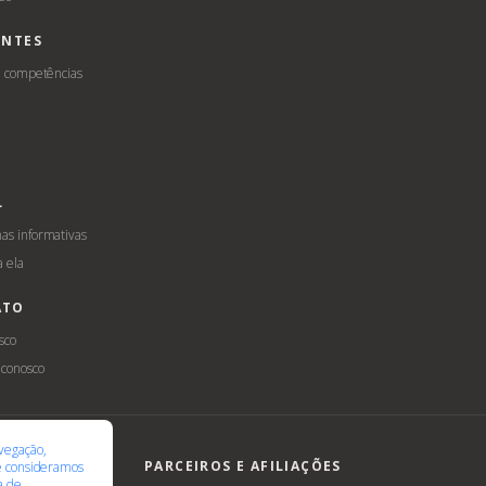
ENTES
e competências
L
s informativas
a ela
ATO
sco
 conosco
ilidade
LGPD
vegação,
PARCEIROS E AFILIAÇÕES
te consideramos
ca de