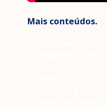
O Papel
Estratégico do
Mais conteúdos.
Ginecologista
na Jornada
Diagnóstica do
Câncer de
Ovário -
Desafios e
Oportunidades