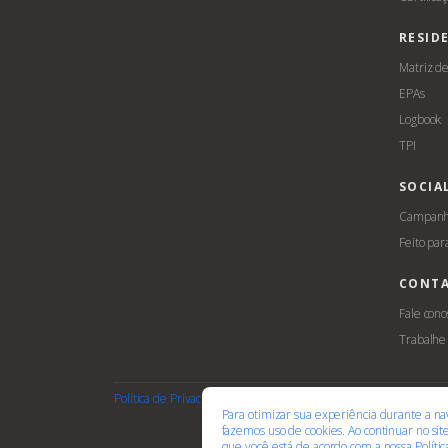
RESID
Matriz d
EPAs
Logbook
TPI
SOCIA
Campanha
Feito par
CONT
Fale cono
Trabalhe
Política de Privacidade
Termos de Uso
Cookies
Acessib
Para otimizar sua experiência durante a na
fazemos uso de cookies. Ao continuar no si
que você está de acordo com a nossa
Políti