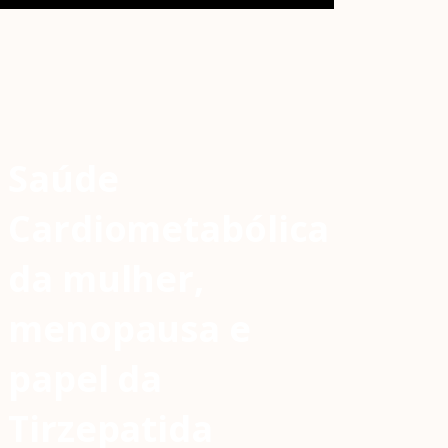
Saúde
Cardiometabólica
da mulher,
menopausa e
papel da
Tirzepatida