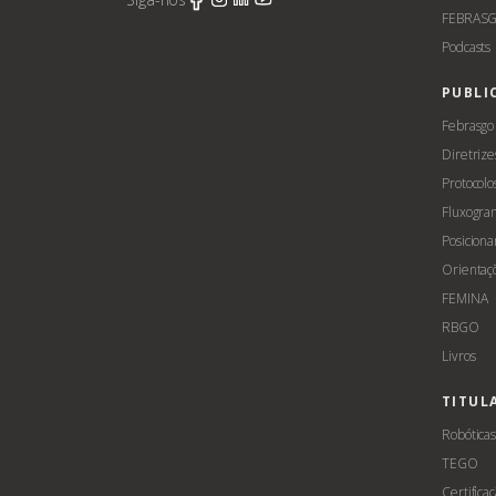
FEBRASG
Podcasts
PUBLI
Febrasgo
Diretrize
Protocolo
Fluxogra
Posicion
Orientaç
FEMINA
RBGO
Livros
TITUL
Robótica
TEGO
Certifica