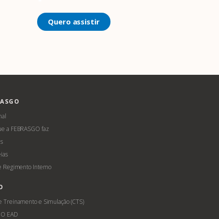
Quero assistir
RASGO
nal
ue a FEBRASGO faz
s
ias
 e Regimento Interno
O
e Treinamento e Simulação (CTS)
GO EAD