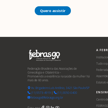
Quero assistir
A FEB
Institucio
Tudo o q
Federação Brasileira das Associações de
Federada
Ginecologia e Obstetrícia –
Assemble
Promovendo a excelência na saúde da mulher há
mais de 60 anos.
Estatuto
Av. Brigadeiro Luís Antônio, 3421 São Paulo/SP
ENSIN
(11) 5573-4919
|
(11) 3050-0400
febrasgo@febrasgo.org.br
Centro d
FEBRAS
Siga-nos