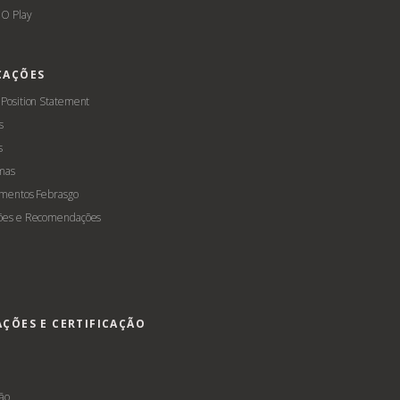
O Play
CAÇÕES
 Position Statement
s
s
mas
amentos Febrasgo
ões e Recomendações
AÇÕES E CERTIFICAÇÃO
s
ção