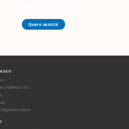
pacientes?
Quero assistir
RASGO
nal
ue a FEBRASGO faz
s
ias
 e Regimento Interno
O