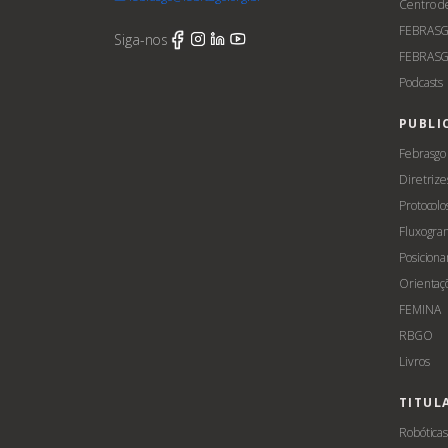
Centro d
FEBRAS
Siga-nos
FEBRASG
Podcasts
PUBLI
Febrasgo
Diretrize
Protocolo
Fluxogra
Posicion
Orientaç
FEMINA
RBGO
Livros
TITUL
Robótica