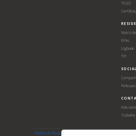
TEGO
Certifica
RESID
Matriz d
EPAs
Logbook
TPI
SOCIA
Campanha
Feito par
CONT
Fale cono
Trabalhe
Política de Privacidade
Termos de Uso
Cookies
Acessib