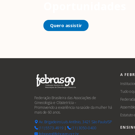
Oportunidades
Quero assistir
A FEB
Institucio
Tudo o q
Federação Brasileira das Associações de
Federada
Ginecologia e Obstetrícia –
Assemble
Promovendo a excelência na saúde da mulher há
mais de 60 anos.
Estatuto
Av. Brigadeiro Luís Antônio, 3421 São Paulo/SP
ENSIN
(11) 5573-4919
|
(11) 3050-0400
febrasgo@febrasgo.org.br