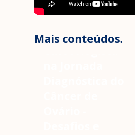
O Papel
Estratégico do
Mais conteúdos.
Ginecologista
na Jornada
Diagnóstica do
Câncer de
Ovário -
Desafios e