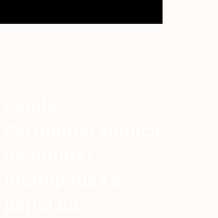
Saúde
Cardiometabólica
da mulher,
menopausa e
papel da