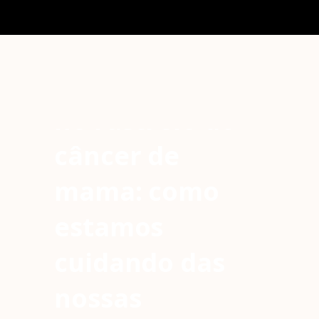
O papel do
ginecologista
no rastreio do
câncer de
mama: como
estamos
cuidando das
nossas