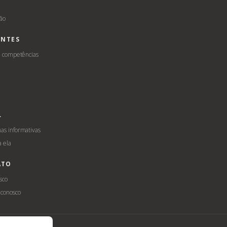
ção
ENTES
e competências
L
s informativas
a ela
ATO
sco
 conosco
ilidade
LGPD