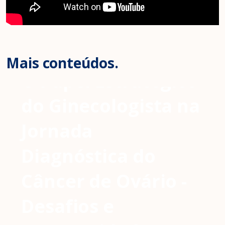
Mais conteúdos.
O Papel Estratégico
do Ginecologista na
Jornada
Diagnóstica do
Câncer de Ovário -
Desafios e