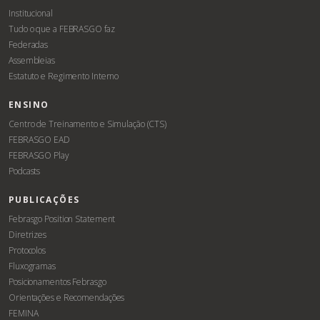
Institucional
Tudo o que a FEBRASGO faz
Federadas
Assembleias
Estatuto e Regimento Interno
ENSINO
Centro de Treinamento e Simulação (CTS)
FEBRASGO EAD
FEBRASGO Play
Podcasts
PUBLICAÇÕES
Febrasgo Position Statement
Diretrizes
Protocolos
Fluxogramas
Posicionamentos Febrasgo
Orientações e Recomendações
FEMINA