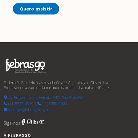
Quero assistir
Federação Brasileira das Associações de Ginecologia e Obstetrícia –
Promovendo a excelência na saúde da mulher há mais de 60 anos.
Av. Brigadeiro Luís Antônio, 3421 São Paulo/SP
(11) 5573-4919
|
(11) 3050-0400
febrasgo@febrasgo.org.br
Siga-nos
A FEBRASGO