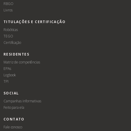
RBGO
Livros
TITULAÇÕES E CERTIFICAÇÃO
Robóticas
TEGO
Certificação
RESIDENTES
Matriz de competências
EPAs
Logbook
TPI
SOCIAL
Campanhas informativas
Feito para ela
CONTATO
Fale conosco