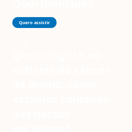
Oportunidades
Quero assistir
O papel do
ginecologista no
rastreio do câncer
de mama: como
estamos cuidando
das nossas
pacientes?