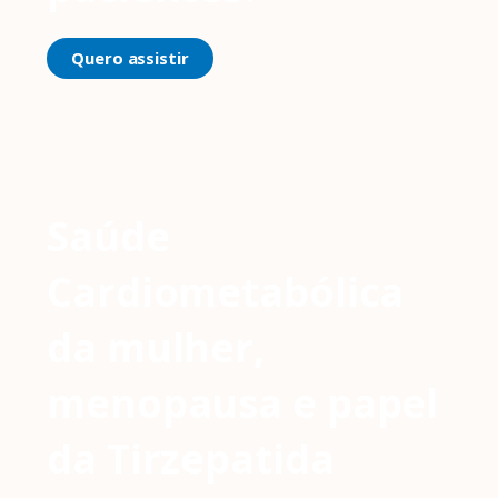
Quero assistir
Saúde
Cardiometabólica
da mulher,
menopausa e papel
da Tirzepatida