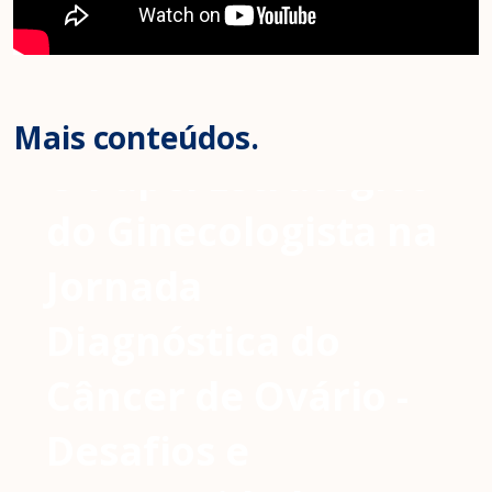
Mais conteúdos.
O Papel Estratégico
do Ginecologista na
Jornada
Diagnóstica do
Câncer de Ovário -
Desafios e