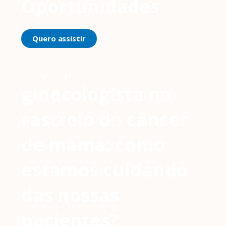
Oportunidades
Quero assistir
O papel do
ginecologista no
rastreio do câncer
de mama: como
estamos cuidando
das nossas
pacientes?