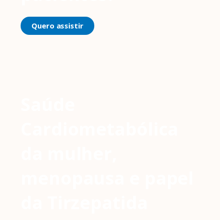
Quero assistir
Saúde
Cardiometabólica
da mulher,
menopausa e papel
da Tirzepatida