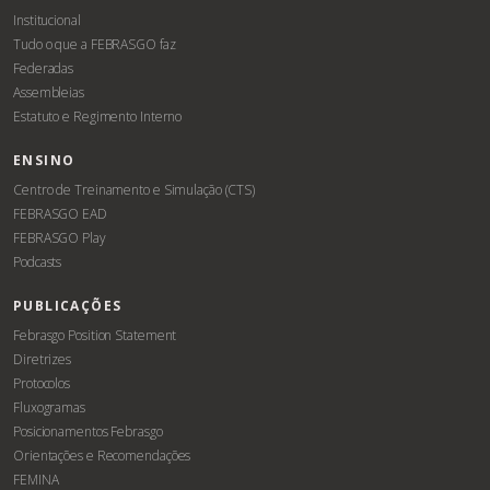
Institucional
Tudo o que a FEBRASGO faz
Federadas
Assembleias
Estatuto e Regimento Interno
ENSINO
Centro de Treinamento e Simulação (CTS)
FEBRASGO EAD
FEBRASGO Play
Podcasts
PUBLICAÇÕES
Febrasgo Position Statement
Diretrizes
Protocolos
Fluxogramas
Posicionamentos Febrasgo
Orientações e Recomendações
FEMINA