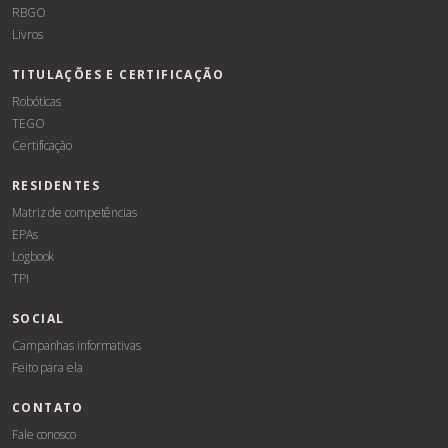
RBGO
Livros
TITULAÇÕES E CERTIFICAÇÃO
Robóticas
TEGO
Certificação
RESIDENTES
Matriz de competências
EPAs
Logbook
TPI
SOCIAL
Campanhas informativas
Feito para ela
CONTATO
Fale conosco