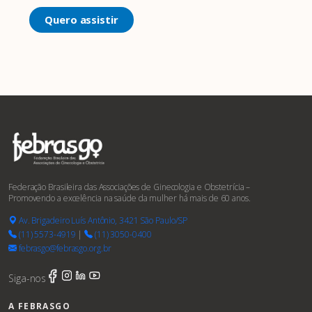
Quero assistir
Federação Brasileira das Associações de Ginecologia e Obstetrícia –
Promovendo a excelência na saúde da mulher há mais de 60 anos.
Av. Brigadeiro Luís Antônio, 3421 São Paulo/SP
(11) 5573-4919
|
(11) 3050-0400
febrasgo@febrasgo.org.br
Siga-nos
A FEBRASGO