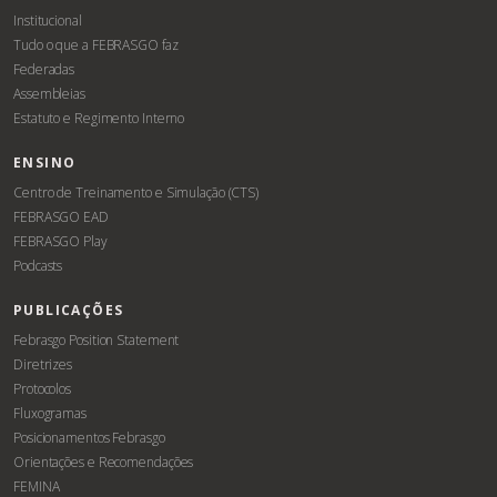
Institucional
Tudo o que a FEBRASGO faz
Federadas
Assembleias
Estatuto e Regimento Interno
ENSINO
Centro de Treinamento e Simulação (CTS)
FEBRASGO EAD
FEBRASGO Play
Podcasts
PUBLICAÇÕES
Febrasgo Position Statement
Diretrizes
Protocolos
Fluxogramas
Posicionamentos Febrasgo
Orientações e Recomendações
FEMINA