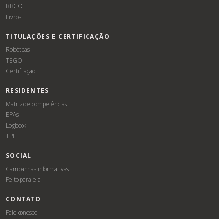
RBGO
Livros
TITULAÇÕES E CERTIFICAÇÃO
Robóticas
TEGO
Certificação
RESIDENTES
Matriz de competências
EPAs
Logbook
TPI
SOCIAL
Campanhas informativas
Feito para ela
CONTATO
Fale conosco