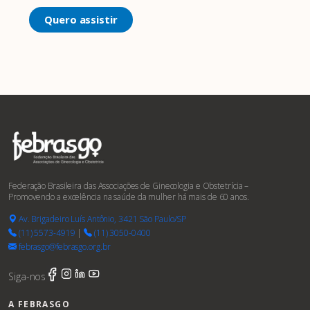
Quero assistir
Federação Brasileira das Associações de Ginecologia e Obstetrícia –
Promovendo a excelência na saúde da mulher há mais de 60 anos.
Av. Brigadeiro Luís Antônio, 3421 São Paulo/SP
(11) 5573-4919
|
(11) 3050-0400
febrasgo@febrasgo.org.br
Siga-nos
A FEBRASGO