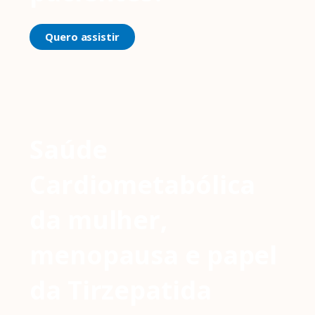
Quero assistir
Saúde
Cardiometabólica
da mulher,
menopausa e papel
da Tirzepatida