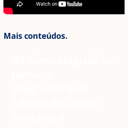
Mais conteúdos.
O Papel Estratégico
do Ginecologista na
Jornada
Diagnóstica do
Câncer de Ovário -
Desafios e