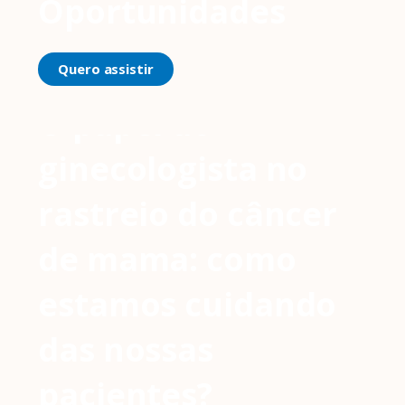
Oportunidades
Quero assistir
O papel do
ginecologista no
rastreio do câncer
de mama: como
estamos cuidando
das nossas
pacientes?