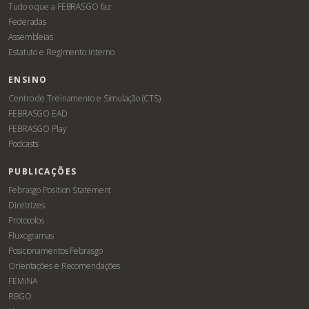
Tudo o que a FEBRASGO faz
Federadas
Assembleias
Estatuto e Regimento Interno
ENSINO
Centro de Treinamento e Simulação (CTS)
FEBRASGO EAD
FEBRASGO Play
Podcasts
PUBLICAÇÕES
Febrasgo Position Statement
Diretrizes
Protocolos
Fluxogramas
Posicionamentos Febrasgo
Orientações e Recomendações
FEMINA
RBGO