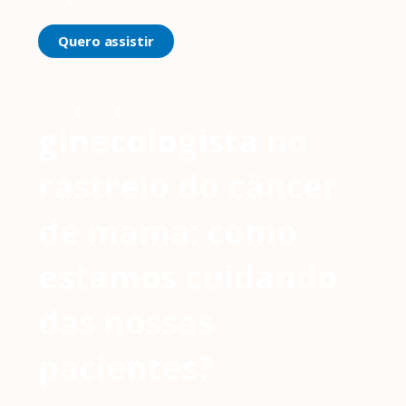
Quero assistir
O papel do
ginecologista no
rastreio do câncer
de mama: como
estamos cuidando
das nossas
pacientes?