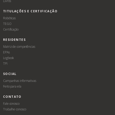
Livros
TITULAÇÕES E CERTIFICAÇÃO
Robóticas
TEGO
Certificação
RESIDENTES
Matriz de competências
EPAs
Logbook
TPI
SOCIAL
Campanhas informativas
Feito para ela
CONTATO
Fale conosco
Trabalhe conosco
Associe-
Evento
se