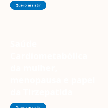
Quero assistir
Saúde
Cardiometabólica
da mulher,
menopausa e papel
da Tirzepatida
Quero assistir