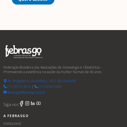
Federação Brasileira das Associações de Ginecologia e Obstetrícia –
Promovendo a excelência na saúde da mulher há mais de 60 anos.
Av. Brigadeiro Luís Antônio, 3421 São Paulo/SP
(11) 5573-4919
|
(11) 3050-0400
febrasgo@febrasgo.org.br
Siga-nos
A FEBRASGO
Institucional