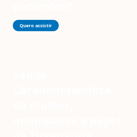
pacientes?
Quero assistir
Saúde
Cardiometabólica
da mulher,
menopausa e papel
da Tirzepatida