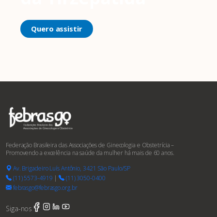
Quero assistir
Federação Brasileira das Associações de Ginecologia e Obstetrícia –
Promovendo a excelência na saúde da mulher há mais de 60 anos.
Av. Brigadeiro Luís Antônio, 3421 São Paulo/SP
(11) 5573-4919
|
(11) 3050-0400
febrasgo@febrasgo.org.br
Siga-nos