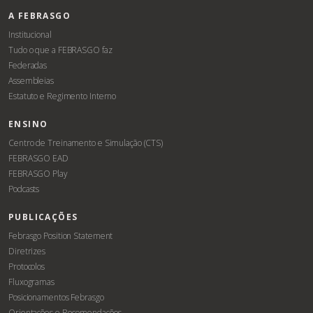
A FEBRASGO
Institucional
Tudo o que a FEBRASGO faz
Federadas
Assembleias
Estatuto e Regimento Interno
ENSINO
Centro de Treinamento e Simulação (CTS)
FEBRASGO EAD
FEBRASGO Play
Podcasts
PUBLICAÇÕES
Febrasgo Position Statement
Diretrizes
Protocolos
Fluxogramas
Posicionamentos Febrasgo
Orientações e Recomendações