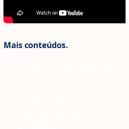
Mais conteúdos.
O Papel Estratégico
do Ginecologista na
Jornada
Diagnóstica do
Câncer de Ovário -
Desafios e