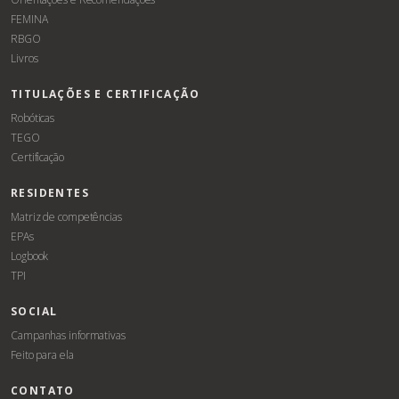
FEMINA
RBGO
Livros
TITULAÇÕES E CERTIFICAÇÃO
Robóticas
TEGO
Certificação
RESIDENTES
Matriz de competências
EPAs
Logbook
TPI
SOCIAL
Campanhas informativas
Feito para ela
CONTATO