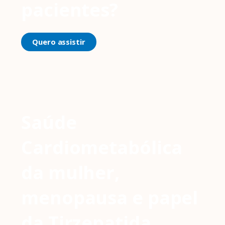
pacientes?
Quero assistir
Saúde
Cardiometabólica
da mulher,
menopausa e papel
da Tirzepatida