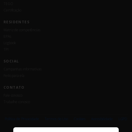
TEGO
Certificação
RESIDENTES
Matriz de competências
EPAs
Logbook
TPI
SOCIAL
Campanhas informativas
Feito para ela
CONTATO
Fale conosco
Trabalhe conosco
Associe-
Evento
se
Política de Privacidade
Termos de Uso
Cookies
Acessibilidade
LGPD
PARCEIROS E AFILIAÇÕES