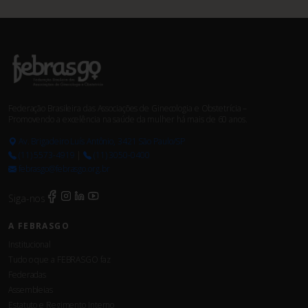
Federação Brasileira das Associações de Ginecologia e Obstetrícia –
Promovendo a excelência na saúde da mulher há mais de 60 anos.
Av. Brigadeiro Luís Antônio, 3421 São Paulo/SP
(11) 5573-4919
|
(11) 3050-0400
febrasgo@febrasgo.org.br
Siga-nos
A FEBRASGO
Institucional
Tudo o que a FEBRASGO faz
Federadas
Assembleias
Estatuto e Regimento Interno