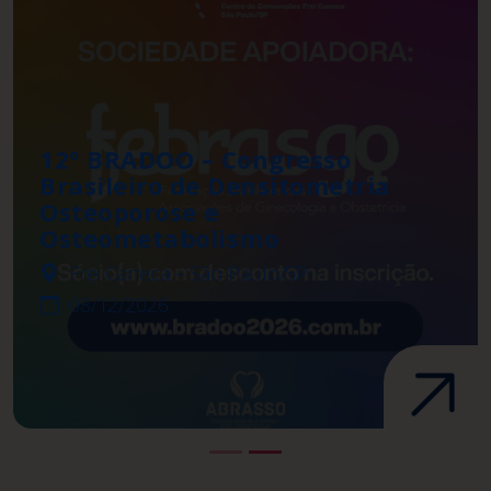
12º BRADOO – Congresso
Brasileiro de Densitometria
Osteoporose e
Osteometabolismo
Frei Caneca – São Paulo/SP
08/12/2026