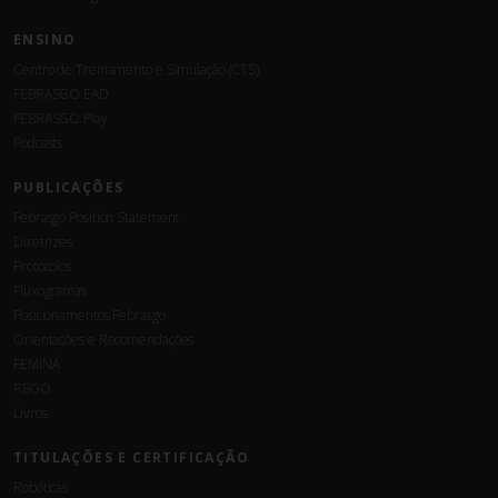
ENSINO
Centro de Treinamento e Simulação (CTS)
FEBRASGO EAD
FEBRASGO Play
Podcasts
PUBLICAÇÕES
Febrasgo Position Statement
Diretrizes
Protocolos
Fluxogramas
Posicionamentos Febrasgo
Orientações e Recomendações
FEMINA
RBGO
Livros
TITULAÇÕES E CERTIFICAÇÃO
Robóticas