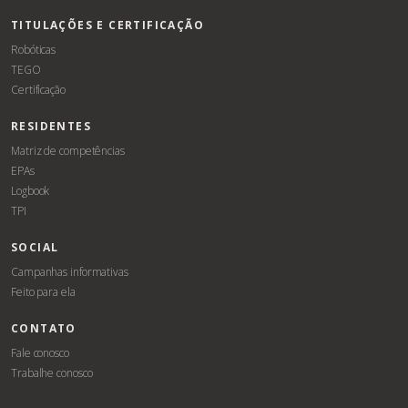
TITULAÇÕES E CERTIFICAÇÃO
Robóticas
TEGO
Certificação
RESIDENTES
Matriz de competências
EPAs
Logbook
TPI
SOCIAL
Campanhas informativas
Feito para ela
CONTATO
Fale conosco
Trabalhe conosco
Associe-
Evento
se