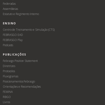
Federadas
Assembleias
Estatuto e Regimento Interno
ENSINO
Centro de Treinamento e Simulação (CTS)
FEBRASGO EAD
FEBRASGO Play
Podcasts
PUBLICAÇÕES
Febrasgo Position Statement
Diretrizes
Protocolos
Fluxogramas
Posicionamentos Febrasgo
Orientações e Recomendações
FEMINA
RBGO
Livros