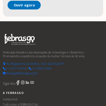
Ouvir agora
Federação Brasileira das Associações de Ginecologia e Obstetrícia –
Promovendo a excelência na saúde da mulher há mais de 60 anos.
Av. Brigadeiro Luís Antônio, 3421 São Paulo/SP
(11) 5573-4919
|
(11) 3050-0400
febrasgo@febrasgo.org.br
Siga-nos
A FEBRASGO
Institucional
Tudo o que a FEBRASGO faz