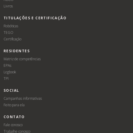
Livros
TITULAÇÕES E CERTIFICAÇÃO
Robóticas
TEGO
Certificação
RESIDENTES
Matriz de competências
EPAs
Logbook
TPI
SOCIAL
Campanhas informativas
Feito para ela
CONTATO
Fale conosco
Trabalhe conosco
Associe-
Evento