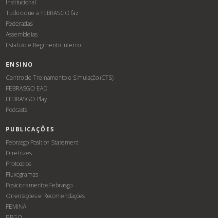
Institucional
Tudo o que a FEBRASGO faz
Federadas
Assembleias
Estatuto e Regimento Interno
ENSINO
Centro de Treinamento e Simulação (CTS)
FEBRASGO EAD
FEBRASGO Play
Podcasts
PUBLICAÇÕES
Febrasgo Position Statement
Diretrizes
Protocolos
Fluxogramas
Posicionamentos Febrasgo
Orientações e Recomendações
FEMINA
RBGO