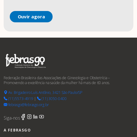
Ouvir agora
Federação Brasileira das Associações de Ginecologia e Obstetrícia –
Promovendo a excelência na saúde da mulher há mais de 60 anos.
Av. Brigadeiro Luís Antônio, 3421 São Paulo/SP
(11) 5573-4919
|
(11) 3050-0400
febrasgo@febrasgo.org.br
Siga-nos
A FEBRASGO