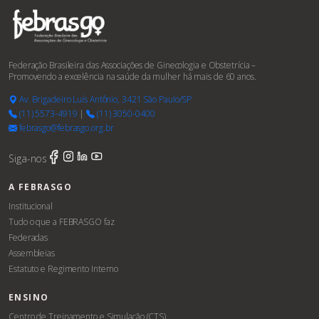
Federação Brasileira das Associações de Ginecologia e Obstetrícia –
Promovendo a excelência na saúde da mulher há mais de 60 anos.
Av. Brigadeiro Luís Antônio, 3421 São Paulo/SP
(11) 5573-4919
|
(11) 3050-0400
febrasgo@febrasgo.org.br
Siga-nos
A FEBRASGO
Institucional
Tudo o que a FEBRASGO faz
Federadas
Assembleias
Estatuto e Regimento Interno
ENSINO
Centro de Treinamento e Simulação (CTS)