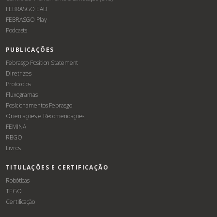
FEBRASGO EAD
FEBRASGO Play
Podcasts
PUBLICAÇÕES
Febrasgo Position Statement
Diretrizes
Protocolos
Fluxogramas
Posicionamentos Febrasgo
Orientações e Recomendações
FEMINA
RBGO
Livros
TITULAÇÕES E CERTIFICAÇÃO
Robóticas
TEGO
Certificação