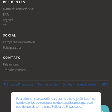
RESIDENTES
Matriz de competências
EPAs
Logbook
TPI
SOCIAL
Campanhas informativas
Feito para ela
CONTATO
Fale conosco
Trabalhe conosco
Associe-
Evento
se
Política de Privacidade
Termos de Uso
Cookies
Acessibilidade
LGPD
PARCEIROS E AFILIAÇÕES
Para otimizar sua experiência durante a navegação, fazemos
uso de cookies. Ao continuar no site consideramos que você
está de acordo com a nossa
Política de Privacidade.