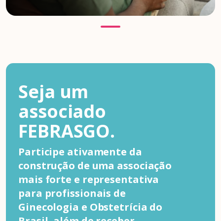
Seja um
associado
FEBRASGO.
Participe ativamente da
construção de uma associação
mais forte e representativa
para profissionais de
Ginecologia e Obstetrícia do
Brasil, além de receber