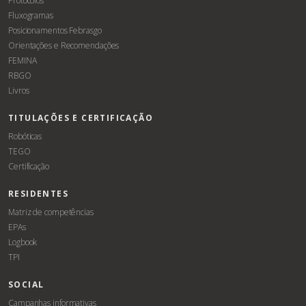
Protocolos
Fluxogramas
Posicionamentos Febrasgo
Orientações e Recomendações
FEMINA
RBGO
Livros
TITULAÇÕES E CERTIFICAÇÃO
Robóticas
TEGO
Certificação
RESIDENTES
Matriz de competências
EPAs
Logbook
TPI
SOCIAL
Campanhas informativas