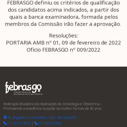
FEBRASGO definiu os critérios de qualificação
dos candidatos acima indicados, a partir dos
quais a banca examinadora, formada pelos
membros da Comissão irão fazer a aprovação.
Resoluções:
PORTARIA AMB nº 01, 09 de fevereiro de 2022
Ofício FEBRASGO nº 009/2022
Federação Brasileira das Associações de Ginecologia e Obstetrícia –
Promovendo a excelência na saúde da mulher há mais de 60 anos.
Av. Brigadeiro Luís Antônio, 3421 São Paulo/SP
(11) 5573-4919
|
(11) 3050-0400