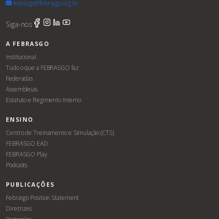
febrasgo@febrasgo.org.br
Siga-nos
A FEBRASGO
Institucional
Tudo o que a FEBRASGO faz
Federadas
Assembleias
Estatuto e Regimento Interno
ENSINO
Centro de Treinamento e Simulação (CTS)
FEBRASGO EAD
FEBRASGO Play
Podcasts
PUBLICAÇÕES
Febrasgo Position Statement
Diretrizes