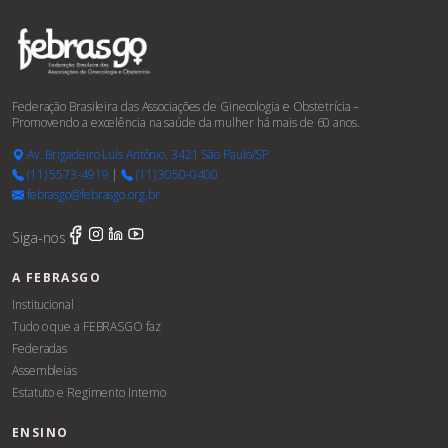
Federação Brasileira das Associações de Ginecologia e Obstetrícia –
Promovendo a excelência na saúde da mulher há mais de 60 anos.
Av. Brigadeiro Luís Antônio, 3421 São Paulo/SP
(11) 5573-4919
|
(11) 3050-0400
febrasgo@febrasgo.org.br
Siga-nos
A FEBRASGO
Institucional
Tudo o que a FEBRASGO faz
Federadas
Assembleias
Estatuto e Regimento Interno
ENSINO