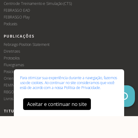
Centro de Treinamento e Simulação (CTS)
FEBRASGO EAD
FEBRASGO Play
Podcasts
PUBLICAÇÕES
Associe-
Evento
Febrasgo Position Statement
se
Diretrizes
Protocolos
Fluxogramas
Posicionamentos Febrasgo
Para otimizar sua experiência durante a navegação, fazemos
Orientações e Recomendações
uso de cookies. Ao continuar no site consideramos que você
FEMINA
está de acordo com a nossa
Política de Privacidade.
RBGO
Livros
Aceitar e continuar no site
TITULAÇÕES E CERTIFICAÇÃO
Robóticas
TEGO
Certificação