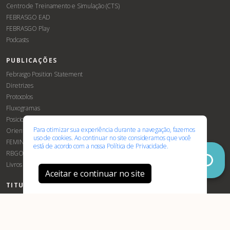
Centro de Treinamento e Simulação (CTS)
FEBRASGO EAD
FEBRASGO Play
Podcasts
PUBLICAÇÕES
Associe-
Evento
Febrasgo Position Statement
se
Diretrizes
Protocolos
Fluxogramas
Posicionamentos Febrasgo
Para otimizar sua experiência durante a navegação, fazemos
Orientações e Recomendações
uso de cookies. Ao continuar no site consideramos que você
FEMINA
está de acordo com a nossa
Política de Privacidade.
RBGO
Livros
Aceitar e continuar no site
TITULAÇÕES E CERTIFICAÇÃO
Robóticas
TEGO
Certificação