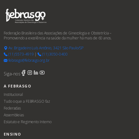
Federação Brasileira das Associações de Ginecologia e Obstetrícia –
Promovendo a excelência na saúde da mulher há mais de 60 anos.
Av. Brigadeiro Luís Antônio, 3421 São Paulo/SP
(11) 5573-4919
|
(11) 3050-0400
febrasgo@febrasgo.org.br
Siga-nos
A FEBRASGO
Institucional
Tudo o que a FEBRASGO faz
Federadas
Assembleias
Estatuto e Regimento Interno
ENSINO