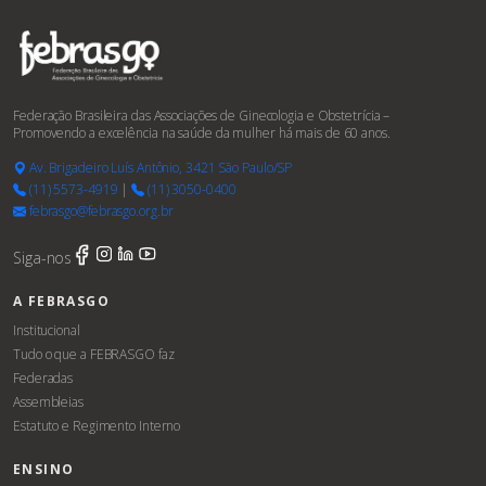
Federação Brasileira das Associações de Ginecologia e Obstetrícia –
Promovendo a excelência na saúde da mulher há mais de 60 anos.
Av. Brigadeiro Luís Antônio, 3421 São Paulo/SP
(11) 5573-4919
|
(11) 3050-0400
febrasgo@febrasgo.org.br
Siga-nos
A FEBRASGO
Institucional
Tudo o que a FEBRASGO faz
Federadas
Assembleias
Estatuto e Regimento Interno
ENSINO