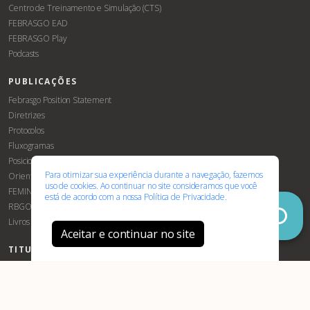
Centro de Treinamento e Simulação (CTS)
FEBRASGO EAD
FEBRASGO Play
Podcasts
PUBLICAÇÕES
Associe-
Evento
Febrasgo Position Statement
se
Diretrizes
Protocolos
Fluxogramas
Posicionamentos Febrasgo
Para otimizar sua experiência durante a navegação, fazemos
Orientações e Recomendações
uso de cookies. Ao continuar no site consideramos que você
FEMINA
está de acordo com a nossa
Política de Privacidade.
RBGO
Livros
Aceitar e continuar no site
TITULAÇÕES E CERTIFICAÇÃO
Robóticas
TEGO
Certificação