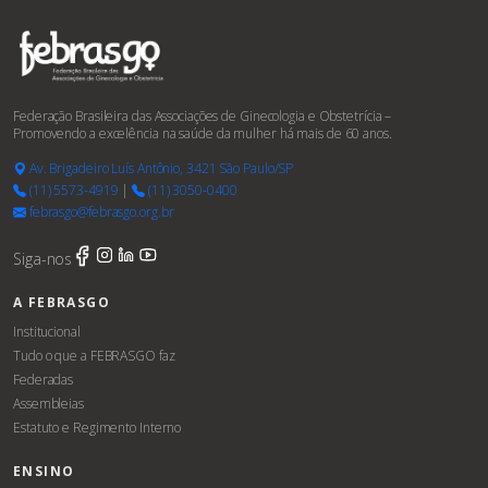
Federação Brasileira das Associações de Ginecologia e Obstetrícia –
Promovendo a excelência na saúde da mulher há mais de 60 anos.
Av. Brigadeiro Luís Antônio, 3421 São Paulo/SP
(11) 5573-4919
|
(11) 3050-0400
febrasgo@febrasgo.org.br
Siga-nos
A FEBRASGO
Institucional
Tudo o que a FEBRASGO faz
Federadas
Assembleias
Estatuto e Regimento Interno
ENSINO