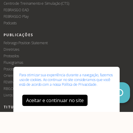
Centro de Treinamento e Simulação (CTS)
FEBRASGO EAD
FEBRASGO Play
Podcasts
PUBLICAÇÕES
Associe-
Evento
Febrasgo Position Statement
se
Diretrizes
Protocolos
Fluxogramas
Posicionamentos Febrasgo
Para otimizar sua experiência durante a navegação, fazemos
Orientações e Recomendações
uso de cookies. Ao continuar no site consideramos que você
FEMINA
está de acordo com a nossa
Política de Privacidade.
RBGO
Livros
Aceitar e continuar no site
TITULAÇÕES E CERTIFICAÇÃO
Robóticas
TEGO
Certificação