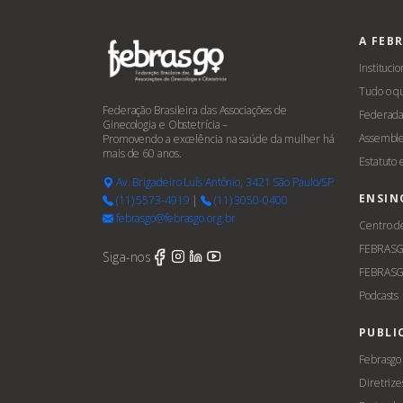
A FEB
Institucio
Tudo o q
Federação Brasileira das Associações de
Federada
Ginecologia e Obstetrícia –
Assemble
Promovendo a excelência na saúde da mulher há
mais de 60 anos.
Estatuto
Av. Brigadeiro Luís Antônio, 3421 São Paulo/SP
ENSIN
(11) 5573-4919
|
(11) 3050-0400
febrasgo@febrasgo.org.br
Centro d
FEBRAS
Siga-nos
FEBRASG
Podcasts
PUBLI
Febrasgo
Diretrize