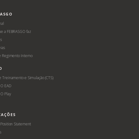
RASGO
nal
ue a FEBRASGO faz
s
ias
 e Regimento Interno
O
e Treinamento e Simulação (CTS)
GO EAD
O Play
CAÇÕES
 Position Statement
s