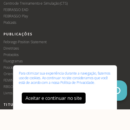
Centro de Treinamento e Simulação (CTS)
FEBRASGO EAD
FEBRASGO Play
Podcasts
PUBLICAÇÕES
Associe-
Evento
Febrasgo Position Statement
se
Diretrizes
Protocolos
Fluxogramas
Posicionamentos Febrasgo
Para otimizar sua experiência durante a navegação, fazemos
Orientações e Recomendações
uso de cookies. Ao continuar no site consideramos que você
FEMINA
está de acordo com a nossa
Política de Privacidade.
RBGO
Livros
Aceitar e continuar no site
TITULAÇÕES E CERTIFICAÇÃO
Robóticas
TEGO
Certificação