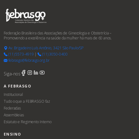
Federação Brasileira das Associações de Ginecologia e Obstetrícia –
Promovendo a excelência na saúde da mulher há mais de 60 anos.
Av. Brigadeiro Luís Antônio, 3421 São Paulo/SP
(11) 5573-4919
|
(11) 3050-0400
febrasgo@febrasgo.org.br
Siga-nos
A FEBRASGO
Institucional
Tudo o que a FEBRASGO faz
Federadas
Assembleias
Estatuto e Regimento Interno
ENSINO